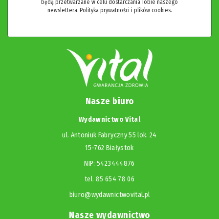
będą przetwarzane w celu dostarczania Tobie naszego
newslettera.
Polityka prywatności i plików cookies.
Nasze biuro
Wydawnictwo Vital
ul. Antoniuk Fabryczny 55 lok. 24
15-762 Białystok
NIP: 5423444876
tel. 85 654 78 06
biuro@wydawnictwovital.pl
Nasze wydawnictwo