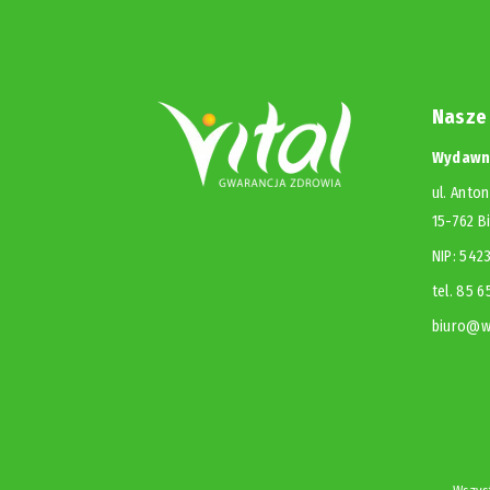
Nasze
Wydawni
ul. Anton
15-762 B
NIP: 54
tel. 85 
biuro@wy