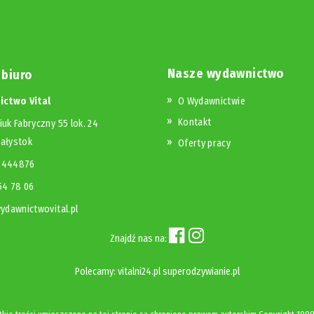
Nasze wydawnictwo
 biuro
ctwo Vital
O Wydawnictwie
Kontakt
iuk Fabryczny 55 lok. 24
iałystok
Oferty pracy
23444876
654 78 06
dawnictwovital.pl
Znajdź nas na:
Polecamy:
vitalni24.pl
superodzywianie.pl