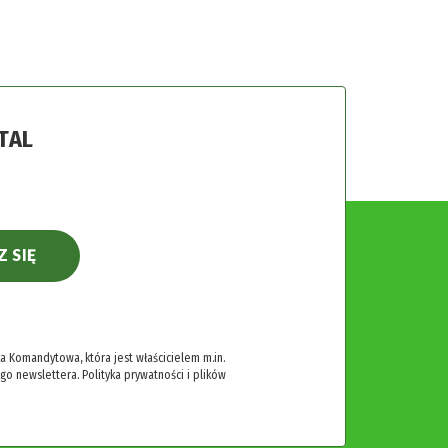
TAL
Z SIĘ
 Komandytowa, która jest właścicielem m.in.
ego newslettera.
Polityka prywatności i plików