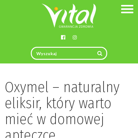
Togg
navig
Oxymel – naturalny
eliksir, który warto
mieć w domowej
apteczce