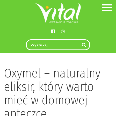
Togg
navig
Oxymel – naturalny
eliksir, który warto
mieć w domowej
apteczce