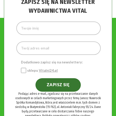
ZAPISZ SIĘ NA NEWSLETTER
WYDAWNICTWA VITAL
Dodatkowo zapisz się na newslettery:
sklepu
Vitalni24.pl
ZAPISZ SIĘ
Podając adres e-mail, zgadzasz się na przetwarzanie danych
osobowych w celach marketingowych przez firmę Janusz Nawrocki
Spółka Komandytowa, która jest właścicielem m.in. tych domen z
siedzibą w Białymstoku (15-762), ul. Antoniuk Fabryczny 55/24. Dane
będą przetwarzane w celu dostarczania Tobie naszego
newslettera.
Polityka prywatności i plików cookies.