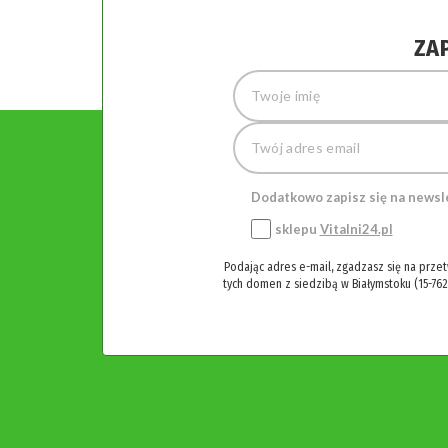
ZA
Dodatkowo zapisz się na newsl
sklepu
Vitalni24.pl
Podając adres e-mail, zgadzasz się na prze
tych domen z siedzibą w Białymstoku (15-762