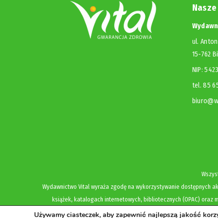
Nasze
Wydawni
ul. Anton
15-762 B
NIP: 54
tel. 85 
biuro@wy
Wszyst
Wydawnictwo Vital wyraża zgodę na wykorzystywanie dostępnych akt
książek, katalogach internetowych, bibliotecznych (OPAC) oraz m
Używamy ciasteczek, aby zapewnić najlepszą jakość korzys