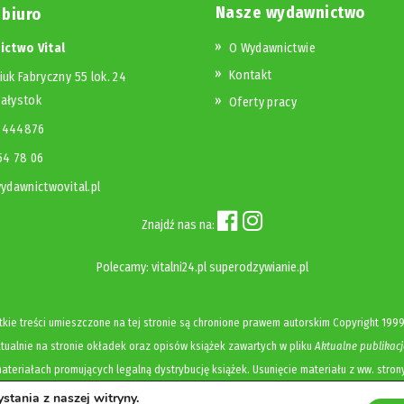
Nasze wydawnictwo
 biuro
ctwo Vital
O Wydawnictwie
Kontakt
iuk Fabryczny 55 lok. 24
iałystok
Oferty pracy
23444876
654 78 06
dawnictwovital.pl
Znajdź nas na:
Polecamy:
vitalni24.pl
superodzywianie.pl
kie treści umieszczone na tej stronie są chronione prawem autorskim
Copyright
1999
ualnie na stronie okładek oraz opisów książek zawartych w pliku
Aktualne publikacj
ateriałach promujących legalną dystrybucję książek. Usunięcie materiału z ww. stron
tania z naszej witryny.
Polityka prywatności i cookies