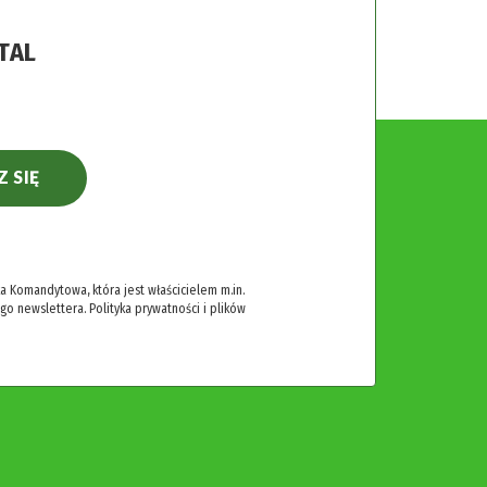
TAL
Z SIĘ
 Komandytowa, która jest właścicielem m.in.
ego newslettera.
Polityka prywatności i plików