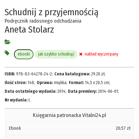
Schudnij z przyjemnością
Podręcznik radosnego odchudzania
Aneta Stolarz
ebooki
jak szybko schudnąć
nakład wyczerpany
ISBN:
978-83-64278-24-2
;
Cena katalogowa:
29.20
zł
;
Ilość stron:
148
;
Oprawa:
miękka
;
Format:
14,5 x 20,5 cm
;
Data ostatniego wydania:
2014
;
Data premiery:
2014-06-01
;
Nr wydania:
I
;
Księgarnia patronacka Vitalni24.pl
Ebook
20,57 zł