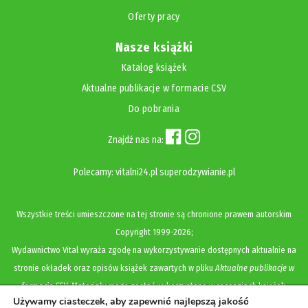
Oferty pracy
Nasze książki
Katalog książek
Aktualne publikacje w formacie CSV
Do pobrania
Znajdź nas na:
Polecamy:
vitalni24.pl
superodzywianie.pl
Wszystkie treści umieszczone na tej stronie są chronione prawem autorskim
Copyright
1999-2026;
Wydawnictwo Vital wyraża zgodę na wykorzystywanie dostępnych aktualnie na
stronie okładek oraz opisów książek zawartych w pliku
Aktualne publikacje w
formacie CSV
. Materiały mogą zostać wykorzystane w recenzjach książek,
Używamy ciasteczek, aby zapewnić najlepszą jakość
katalogach internetowych, bibliotecznych (OPAC) oraz materiałach promujących