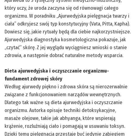
Ajurweda to 5 tysięczny system medyczno-filozoficzny,
który uczy, że uroda zaczyna się od równowagi całego
organizmu. W poradniku „Ajurwedyjska pielęgnacja twarzy i
ciała” odkryjesz swój typ konstytucyjny (Vata, Pitta, Kapha).
Dowiesz się, jakie rytuały będą dla ciebie najkorzystniejsze.
Ajurwedyjska diagnostyka kosmetologiczna pokazuje, jak
„czytać” skórę. Z jej wyglądu wyciągniesz wnioski o stanie
zdrowia, a następnie dobrać naturalne metody wsparcia.
Dieta ajurwedyjska i oczyszczanie organizmu-
fundament zdrowej skóry
Według ajurwedy piękno i zdrowa skóra są nierozerwalnie
związane z funkcjonowaniem narządów wewnętrznych.
Dlatego tak ważne są dieta ajurwedyjska i oczyszczanie
organizmu. Autorka opisuje techniki detoksykacyjne,
masaże olejowe, takie jak abhyanga, które wspierają
krążenie, rozluźniają ciało i pomagają w usuwaniu toksyn.
Dzięki temu pielęgnacja przestaje być jedynie zabiegiem