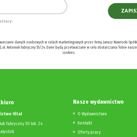
ZAPIS
ettery:
twarzanie danych osobowych w celach marketingowych przez firmę Janusz Nawrocki Spółka
), ul. Antoniuk Fabryczny 55/24. Dane będą przetwarzane w celu dostarczania Tobie nasz
cookies.
Nasze wydawnictwo
 biuro
ctwo Vital
O Wydawnictwie
Kontakt
iuk Fabryczny 55 lok. 24
iałystok
Oferty pracy