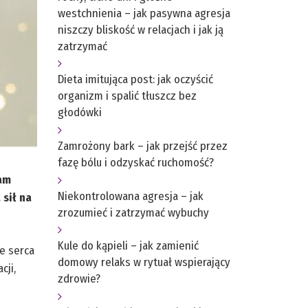
westchnienia – jak pasywna agresja
niszczy bliskość w relacjach i jak ją
zatrzymać
Dieta imitująca post: jak oczyścić
organizm i spalić tłuszcz bez
głodówki
Zamrożony bark – jak przejść przez
fazę bólu i odzyskać ruchomość?
am
Niekontrolowana agresja – jak
 sił na
zrozumieć i zatrzymać wybuchy
Kule do kąpieli – jak zamienić
e serca
domowy relaks w rytuał wspierający
cji,
zdrowie?