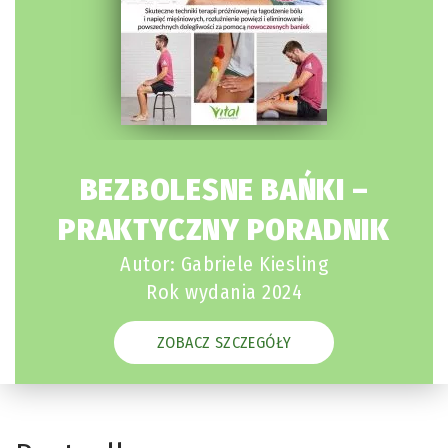
BEZBOLESNE BAŃKI –
PRAKTYCZNY PORADNIK
Autor: Gabriele Kiesling
Rok wydania 2024
ZOBACZ SZCZEGÓŁY