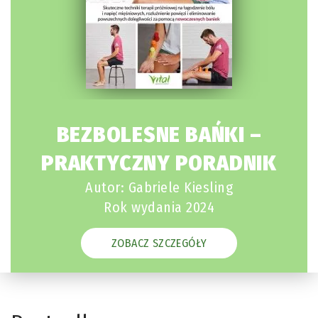
BEZBOLESNE BAŃKI –
PRAKTYCZNY PORADNIK
Autor: Gabriele Kiesling
Rok wydania 2024
ZOBACZ SZCZEGÓŁY