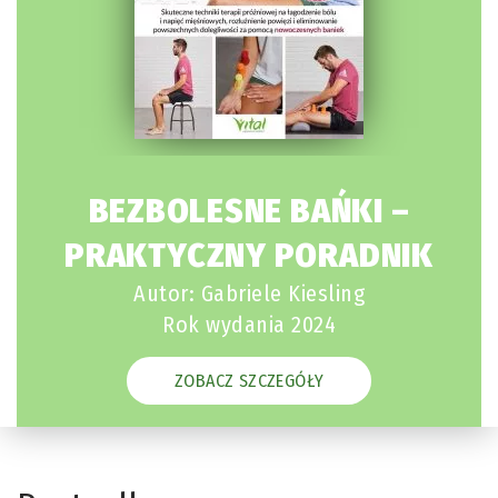
BEZBOLESNE BAŃKI –
PRAKTYCZNY PORADNIK
Autor: Gabriele Kiesling
Rok wydania 2024
ZOBACZ SZCZEGÓŁY