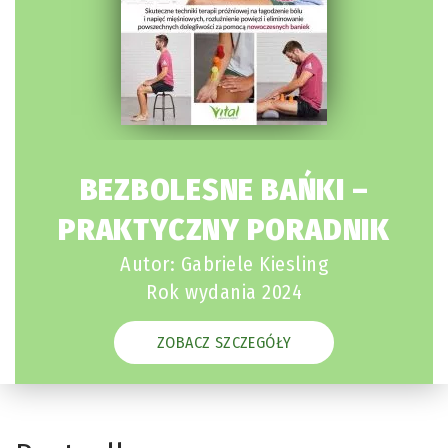
BEZBOLESNE BAŃKI –
PRAKTYCZNY PORADNIK
Autor: Gabriele Kiesling
Rok wydania 2024
ZOBACZ SZCZEGÓŁY