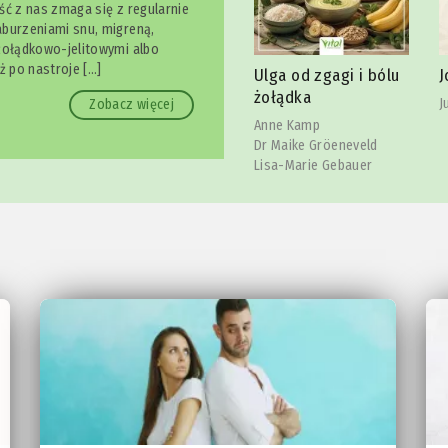
ść z nas zmaga się z regularnie
burzeniami snu, migreną,
żołądkowo-jelitowymi albo
owy
S
ż po nastroje […]
Ulga od zgagi i bólu
Joga szczęki
l
żołądka
Julia Reindl
Zobacz więcej
C
Anne Kamp
Dr Maike Gröeneveld
Lisa-Marie Gebauer