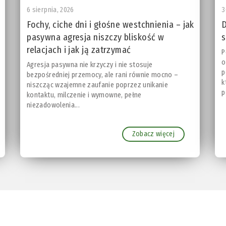
6 sierpnia, 2026
3
Fochy, ciche dni i głośne westchnienia – jak
D
pasywna agresja niszczy bliskość w
s
relacjach i jak ją zatrzymać
P
o
Agresja pasywna nie krzyczy i nie stosuje
p
bezpośredniej przemocy, ale rani równie mocno –
k
niszcząc wzajemne zaufanie poprzez unikanie
p
kontaktu, milczenie i wymowne, pełne
niezadowolenia...
Zobacz więcej