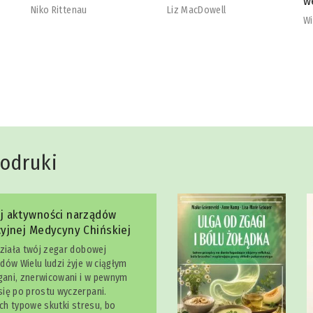
wegetarian
b
Liz MacDowell
Will Cole
Na
dodruki
j aktywności narządów
yjnej Medycyny Chińskiej
działa twój zegar dobowej
dów Wielu ludzi żyje w ciągłym
egani, znerwicowani i w pewnym
ię po prostu wyczerpani.
ich typowe skutki stresu, bo