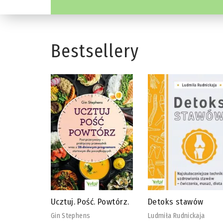
Bestsellery
 Powtórz.
Detoks stawów
Biblia diety
wegańskiej
Ludmiła Rudnickaja