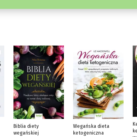
Ketotarianin – dieta
J
Wegańska dieta
ketogeniczna dla
s
ketogeniczna