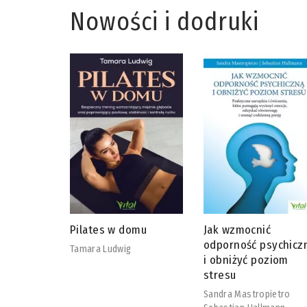
Nowości i dodruki
omu
Jak wzmocnić
Bariatria bez tajemn
odporność psychiczną
Megan Moore
i obniżyć poziom
stresu
Sandra Mastropietro