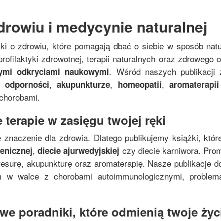
drowiu i medycynie naturalnej
żki o zdrowiu, które pomagają dbać o siebie w sposób nat
rofilaktyki zdrowotnej, terapii naturalnych oraz zdrowego
. Wśród naszych publikacji 
nymi odkryciami naukowymi
,
,
,
 odporności
akupunkturze
homeopatii
aromaterapii
 chorobami.
 terapie w zasięgu twojej ręki
 znaczenie dla zdrowia. Dlatego publikujemy książki, któr
,
czy diecie karniwora. Pro
genicznej
diecie ajurwedyjskiej
resurę, akupunkturę oraz aromaterapię. Nasze publikacje do
zm w walce z chorobami autoimmunologicznymi, proble
e poradniki, które odmienią twoje życi