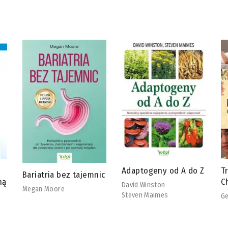
Adaptogeny od A do Z
Tradycyjna Medycyna
R
ic
Chińska
b
David Winston
Steven Maimes
Georg Weidinger
Ch