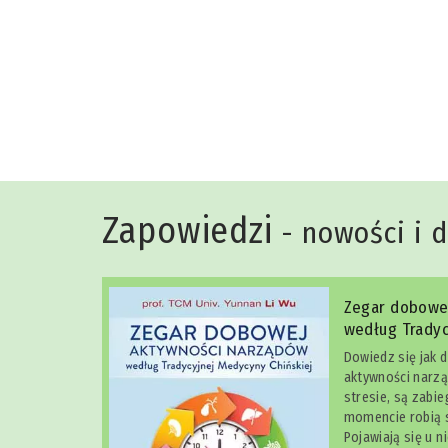
Niko Rittenau
Zapowiedzi
- nowości i 
Zegar dobowe
według Tradyc
Dowiedz się jak 
aktywności narzą
stresie, są zabi
momencie robią s
Pojawiają się u n