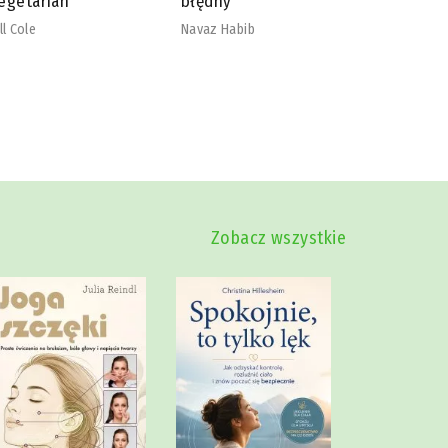
łędny
nadmiaru
szkodliw
vaz Habib
Mike Dow
Zobacz wszystkie