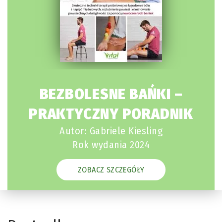
BEZBOLESNE BAŃKI –
PRAKTYCZNY PORADNIK
Autor: Gabriele Kiesling
Rok wydania 2024
ZOBACZ SZCZEGÓŁY