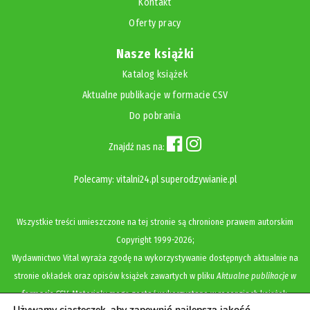
Kontakt
Oferty pracy
Nasze książki
Katalog książek
Aktualne publikacje w formacie CSV
Do pobrania
Znajdź nas na:
Polecamy:
vitalni24.pl
superodzywianie.pl
Wszystkie treści umieszczone na tej stronie są chronione prawem autorskim
Copyright
1999-2026;
Wydawnictwo Vital wyraża zgodę na wykorzystywanie dostępnych aktualnie na
stronie okładek oraz opisów książek zawartych w pliku
Aktualne publikacje w
formacie CSV
. Materiały mogą zostać wykorzystane w recenzjach książek,
Używamy ciasteczek, aby zapewnić najlepszą jakość