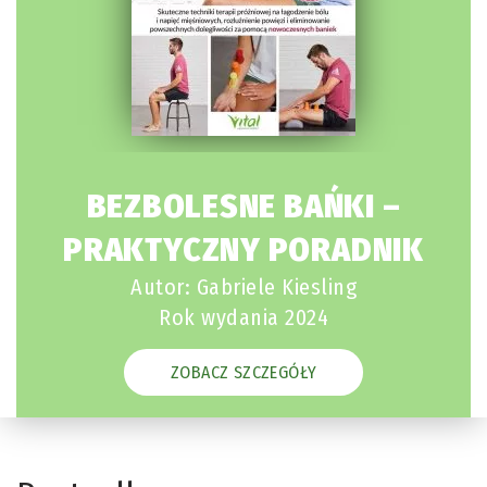
BEZBOLESNE BAŃKI –
PRAKTYCZNY PORADNIK
Autor: Gabriele Kiesling
Rok wydania 2024
ZOBACZ SZCZEGÓŁY