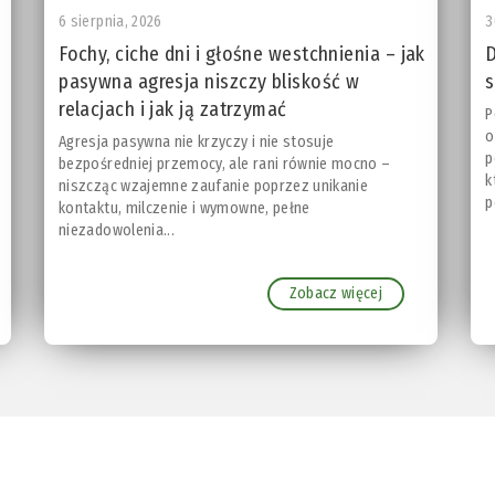
6 sierpnia, 2026
3
Fochy, ciche dni i głośne westchnienia – jak
D
pasywna agresja niszczy bliskość w
s
relacjach i jak ją zatrzymać
P
o
Agresja pasywna nie krzyczy i nie stosuje
p
bezpośredniej przemocy, ale rani równie mocno –
k
niszcząc wzajemne zaufanie poprzez unikanie
p
kontaktu, milczenie i wymowne, pełne
niezadowolenia...
Zobacz więcej