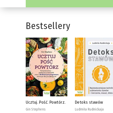
Bestsellery
 Powtórz.
Detoks stawów
Biblia diety
wegańskiej
Ludmiła Rudnickaja