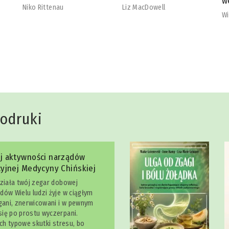
wegetarian
b
Liz MacDowell
Will Cole
Na
dodruki
j aktywności narządów
yjnej Medycyny Chińskiej
działa twój zegar dobowej
dów Wielu ludzi żyje w ciągłym
egani, znerwicowani i w pewnym
ię po prostu wyczerpani.
ich typowe skutki stresu, bo