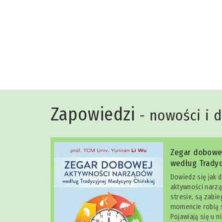
Niko Rittenau
Zapowiedzi
- nowości i 
Zegar dobowe
według Tradyc
Dowiedz się jak 
aktywności narzą
stresie, są zabi
momencie robią s
Pojawiają się u n