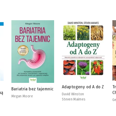
Adaptogeny od A do Z
Tradycyjna Medycyna
R
ic
Chińska
b
David Winston
Steven Maimes
Georg Weidinger
Ch