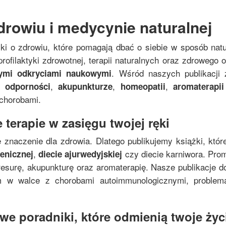
drowiu i medycynie naturalnej
żki o zdrowiu, które pomagają dbać o siebie w sposób nat
rofilaktyki zdrowotnej, terapii naturalnych oraz zdrowego
. Wśród naszych publikacji 
nymi odkryciami naukowymi
,
,
,
 odporności
akupunkturze
homeopatii
aromaterapii
 chorobami.
 terapie w zasięgu twojej ręki
 znaczenie dla zdrowia. Dlatego publikujemy książki, któr
,
czy diecie karniwora. Pro
genicznej
diecie ajurwedyjskiej
resurę, akupunkturę oraz aromaterapię. Nasze publikacje do
zm w walce z chorobami autoimmunologicznymi, proble
e poradniki, które odmienią twoje życi