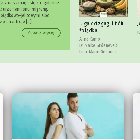
ść z nas zmaga się z regularnie
burzeniami snu, migreną,
żołądkowo-jelitowymi albo
owy
S
ż po nastroje […]
Ulga od zgagi i bólu
Joga szczęki
l
żołądka
Julia Reindl
Zobacz więcej
C
Anne Kamp
Dr Maike Gröeneveld
Lisa-Marie Gebauer