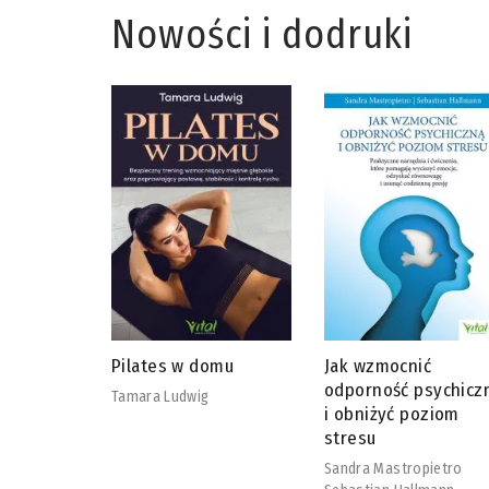
Nowości i dodruki
omu
Jak wzmocnić
Bariatria bez tajemn
odporność psychiczną
Megan Moore
i obniżyć poziom
stresu
Sandra Mastropietro