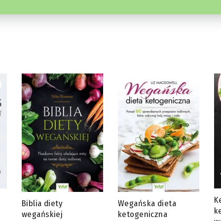
Ketotarianin – dieta
J
Wegańska dieta
ketogeniczna dla
s
ketogeniczna