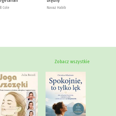
łędny
nadmiaru
szkodliw
vaz Habib
Mike Dow
Zobacz wszystkie