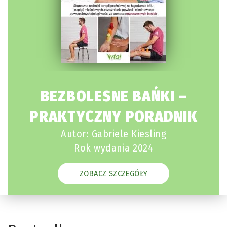
BEZBOLESNE BAŃKI –
PRAKTYCZNY PORADNIK
Autor: Gabriele Kiesling
Rok wydania 2024
ZOBACZ SZCZEGÓŁY