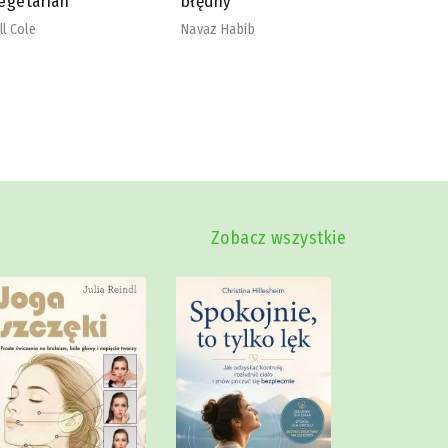
łędny
nadmiaru
szkodliw
vaz Habib
Mike Dow
Zobacz wszystkie