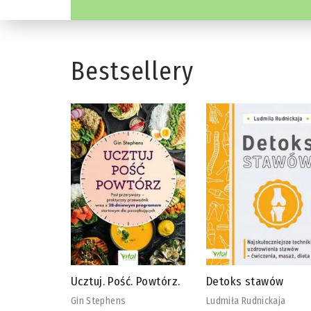
Bestsellery
 Powtórz.
Detoks stawów
Biblia diety
wegańskiej
Ludmiła Rudnickaja