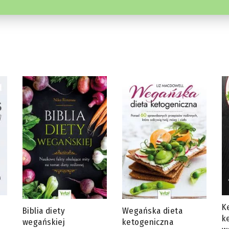
Ketotarianin – dieta
J
Wegańska dieta
ketogeniczna dla
s
ketogeniczna