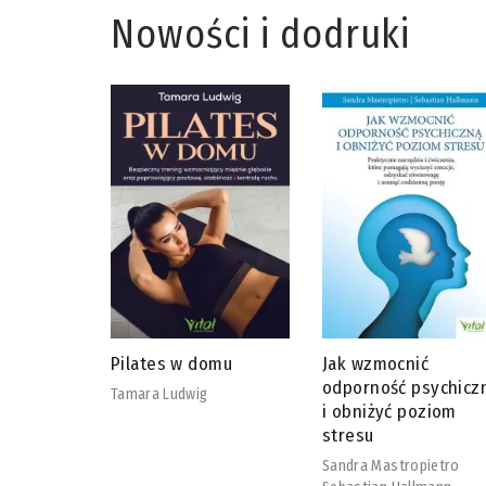
Nowości i dodruki
omu
Jak wzmocnić
Adaptogeny od A do
odporność psychiczną
David Winston
i obniżyć poziom
Steven Maimes
stresu
Sandra Mastropietro