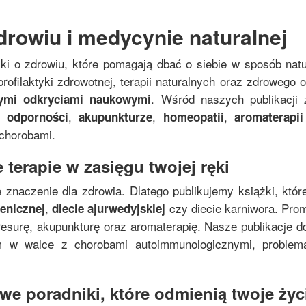
drowiu i medycynie naturalnej
żki o zdrowiu, które pomagają dbać o siebie w sposób nat
rofilaktyki zdrowotnej, terapii naturalnych oraz zdrowego
. Wśród naszych publikacji 
nymi odkryciami naukowymi
,
,
,
 odporności
akupunkturze
homeopatii
aromaterapii
 chorobami.
 terapie w zasięgu twojej ręki
 znaczenie dla zdrowia. Dlatego publikujemy książki, któr
,
czy diecie karniwora. Pro
genicznej
diecie ajurwedyjskiej
resurę, akupunkturę oraz aromaterapię. Nasze publikacje do
zm w walce z chorobami autoimmunologicznymi, proble
e poradniki, które odmienią twoje życi