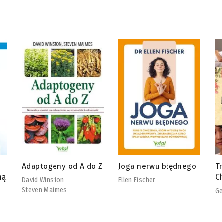
 Z
Joga nerwu błędnego
Tradycyjna Medycyna
R
Chińska
b
Ellen Fischer
Georg Weidinger
Ch