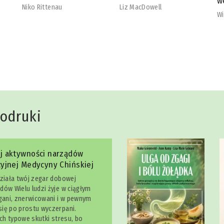
wegetarian
b
Liz MacDowell
Will Cole
Na
dodruki
j aktywności narządów
yjnej Medycyny Chińskiej
działa twój zegar dobowej
dów Wielu ludzi żyje w ciągłym
egani, znerwicowani i w pewnym
ię po prostu wyczerpani.
ich typowe skutki stresu, bo