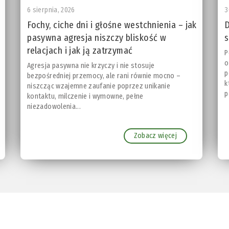
6 sierpnia, 2026
3
Fochy, ciche dni i głośne westchnienia – jak
D
pasywna agresja niszczy bliskość w
s
relacjach i jak ją zatrzymać
P
o
Agresja pasywna nie krzyczy i nie stosuje
p
bezpośredniej przemocy, ale rani równie mocno –
k
niszcząc wzajemne zaufanie poprzez unikanie
p
kontaktu, milczenie i wymowne, pełne
niezadowolenia...
Zobacz więcej