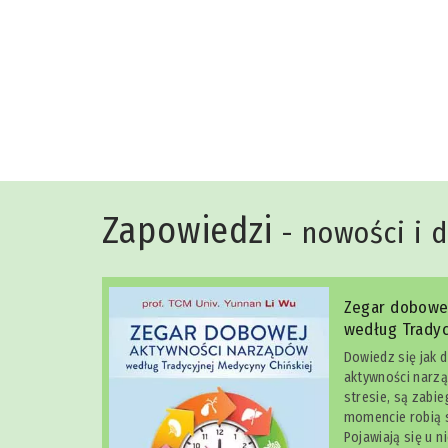
Niko Rittenau
Zapowiedzi
- nowości i 
Zegar dobowe
według Tradyc
Dowiedz się jak 
aktywności narzą
stresie, są zabi
momencie robią s
Pojawiają się u n