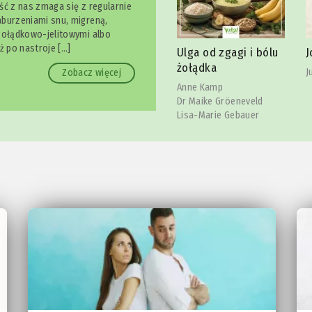
ść z nas zmaga się z regularnie
burzeniami snu, migreną,
żołądkowo-jelitowymi albo
owy
S
ż po nastroje […]
Ulga od zgagi i bólu
Joga szczęki
l
żołądka
Julia Reindl
Zobacz więcej
C
Anne Kamp
Dr Maike Gröeneveld
Lisa-Marie Gebauer