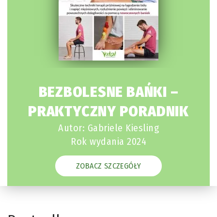
BEZBOLESNE BAŃKI –
PRAKTYCZNY PORADNIK
Autor: Gabriele Kiesling
Rok wydania 2024
ZOBACZ SZCZEGÓŁY