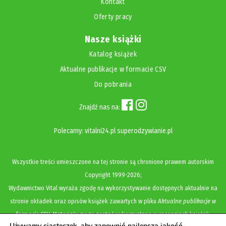
Kontakt
Oferty pracy
Nasze książki
Katalog książek
Aktualne publikacje w formacie CSV
Do pobrania
Znajdź nas na:
Polecamy:
vitalni24.pl
superodzywianie.pl
Wszystkie treści umieszczone na tej stronie są chronione prawem autorskim
Copyright
1999-2026;
Wydawnictwo Vital wyraża zgodę na wykorzystywanie dostępnych aktualnie na
stronie okładek oraz opisów książek zawartych w pliku
Aktualne publikacje w
formacie CSV
. Materiały mogą zostać wykorzystane w recenzjach książek,
Używamy ciasteczek, aby zapewnić najlepszą jakość