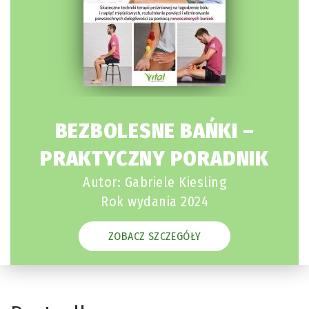
BEZBOLESNE BAŃKI –
PRAKTYCZNY PORADNIK
Autor: Gabriele Kiesling
Rok wydania 2024
ZOBACZ SZCZEGÓŁY