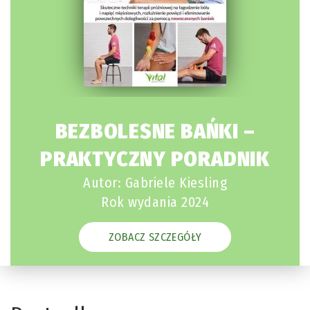
BEZBOLESNE BAŃKI –
PRAKTYCZNY PORADNIK
Autor: Gabriele Kiesling
Rok wydania 2024
ZOBACZ SZCZEGÓŁY