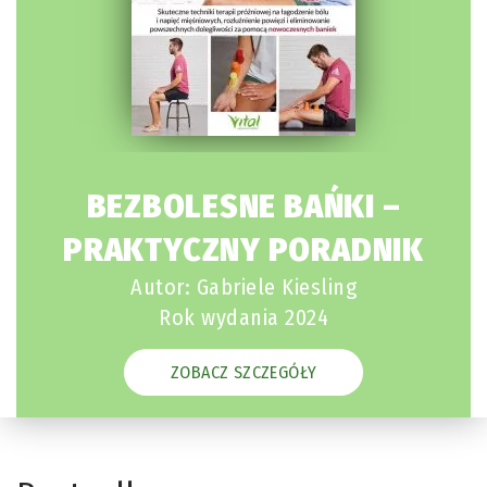
BEZBOLESNE BAŃKI –
PRAKTYCZNY PORADNIK
Autor: Gabriele Kiesling
Rok wydania 2024
ZOBACZ SZCZEGÓŁY