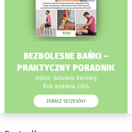
BEZBOLESNE BAŃKI –
PRAKTYCZNY PORADNIK
Autor: Gabriele Kiesling
Rok wydania 2024
ZOBACZ SZCZEGÓŁY