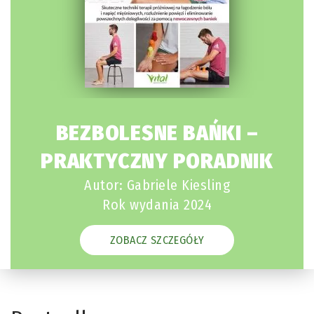
BEZBOLESNE BAŃKI –
PRAKTYCZNY PORADNIK
Autor: Gabriele Kiesling
Rok wydania 2024
ZOBACZ SZCZEGÓŁY