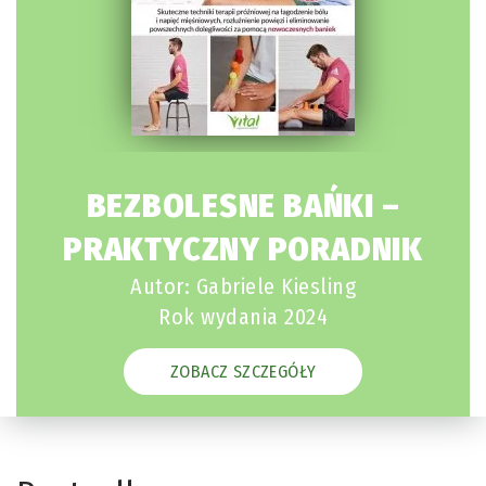
BEZBOLESNE BAŃKI –
PRAKTYCZNY PORADNIK
Autor: Gabriele Kiesling
Rok wydania 2024
ZOBACZ SZCZEGÓŁY