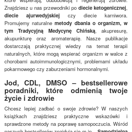
Znajdziesz u nas przewodniki po
,
diecie ketogenicznej
czy diecie karniwora.
diecie ajurwedyjskiej
Promujemy naturalne
metody dbania o organizm, w
, akupresurę,
tym
Tradycyjną Medycynę Chińską
akupunkturę oraz aromaterapię. Nasze publikacje
dostarczają praktycznej wiedzy na temat terapii
naturalnych, które mogą wspierać organizm w walce z
chorobami autoimmunologicznymi, problemami układu
pokarmowego czy zaburzeniami hormonalnymi.
Jod, CDL, DMSO – bestsellerowe
poradniki, które odmienią twoje
życie i zdrowie
Chcesz lepiej zadbać o swoje zdrowie? W naszych
książkach znajdziesz praktyczne wskazówki i
sprawdzone metody na poprawę samopoczucia. Wśród
naszych bestsellerów znajdują się m.in.
„
Samodzielna