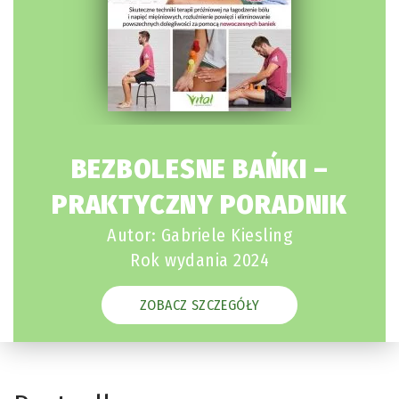
BEZBOLESNE BAŃKI –
PRAKTYCZNY PORADNIK
Autor: Gabriele Kiesling
Rok wydania 2024
ZOBACZ SZCZEGÓŁY