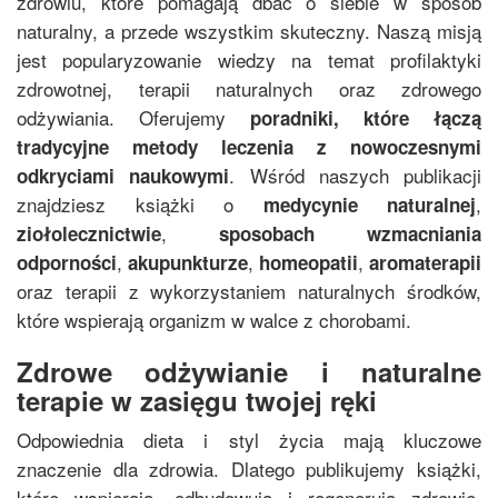
zdrowiu, które pomagają dbać o siebie w sposób
naturalny, a przede wszystkim skuteczny. Naszą misją
jest popularyzowanie wiedzy na temat profilaktyki
zdrowotnej, terapii naturalnych oraz zdrowego
odżywiania. Oferujemy
poradniki, które łączą
tradycyjne metody leczenia z nowoczesnymi
. Wśród naszych publikacji
odkryciami naukowymi
znajdziesz książki o
,
medycynie naturalnej
,
ziołolecznictwie
sposobach wzmacniania
,
,
,
odporności
akupunkturze
homeopatii
aromaterapii
oraz terapii z wykorzystaniem naturalnych środków,
które wspierają organizm w walce z chorobami.
Zdrowe odżywianie i naturalne
terapie w zasięgu twojej ręki
Odpowiednia dieta i styl życia mają kluczowe
znaczenie dla zdrowia. Dlatego publikujemy książki,
które wspierają, odbudowują i regenerują zdrowie.