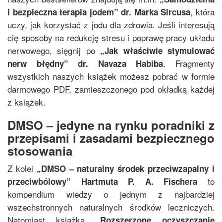
, która
i bezpieczna terapia jodem
”
dr. Marka Sircusa
uczy, jak korzystać z jodu dla zdrowia. Jeśli interesują
cię sposoby na redukcję stresu i poprawę pracy układu
nerwowego, sięgnij po
„
Jak właściwie stymulować
. Fragmenty
nerw błędny
”
dr. Navaza Habiba
wszystkich naszych książek możesz pobrać w formie
darmowego PDF, zamieszczonego pod okładką każdej
z książek.
DMSO – jedyne na rynku poradniki z
przepisami i zasadami bezpiecznego
stosowania
Z kolei
„
DMSO – naturalny środek przeciwzapalny i
to
przeciwbólowy
”
Hartmuta P. A. Fischera
kompendium wiedzy o jednym z najbardziej
wszechstronnych naturalnych środków leczniczych.
Natomiast książka
„
Rozszerzone oczyszczanie