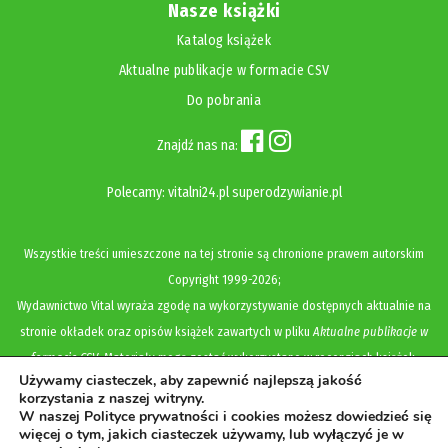
Nasze książki
Katalog książek
Aktualne publikacje w formacie CSV
Do pobrania
Znajdź nas na:
Polecamy:
vitalni24.pl
superodzywianie.pl
Wszystkie treści umieszczone na tej stronie są chronione prawem autorskim
Copyright
1999-2026;
Wydawnictwo Vital wyraża zgodę na wykorzystywanie dostępnych aktualnie na
stronie okładek oraz opisów książek zawartych w pliku
Aktualne publikacje w
formacie CSV
. Materiały mogą zostać wykorzystane w recenzjach książek,
Używamy ciasteczek, aby zapewnić najlepszą jakość
katalogach internetowych, bibliotecznych (OPAC) oraz materiałach promujących
korzystania z naszej witryny.
legalną dystrybucję książek. Usunięcie materiału z ww. strony internetowej,
W naszej Polityce prywatności i cookies możesz dowiedzieć się
więcej o tym, jakich ciasteczek używamy, lub wyłączyć je w
równoznaczne jest z cofnięciem udzielonej zgody.