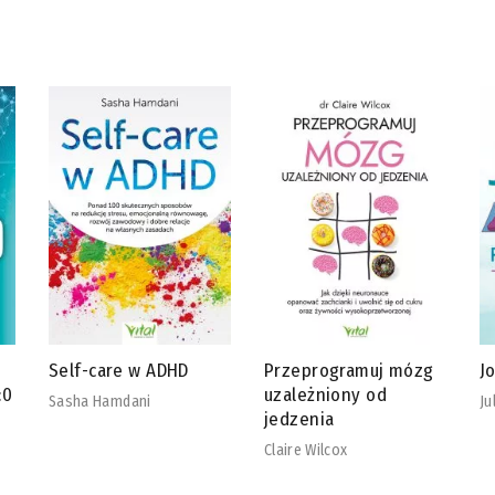
Self-care w ADHD
Przeprogramuj mózg
J
:0
uzależniony od
Sasha Hamdani
Ju
jedzenia
Claire Wilcox