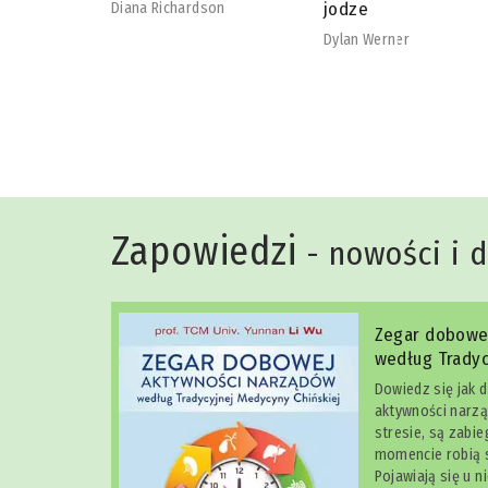
 leczenie
jodze
Diana Richardson
ucher
Dylan Werner
Zapowiedzi
- nowości i 
Zegar dobowe
według Tradyc
Dowiedz się jak 
aktywności narzą
stresie, są zabi
momencie robią s
Pojawiają się u n