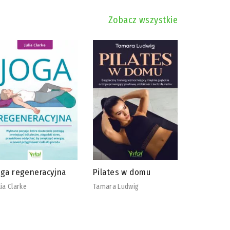
Zobacz wszystkie
oga regeneracyjna
Pilates w domu
Jak wzmo
odpornoś
lia Clarke
Tamara Ludwig
i obniżyć
stresu
Sandra Mas