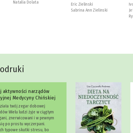
Natalia Dolata
Eric Zielinski
Iv
Sabrina Ann Zielinski
Je
Ry
dodruki
j aktywności narządów
yjnej Medycyny Chińskiej
działa twój zegar dobowej
dów Wielu ludzi żyje w ciągłym
egani, znerwicowani i w pewnym
ię po prostu wyczerpani.
ich typowe skutki stresu, bo