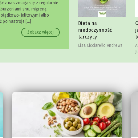
ść z nas zmaga się z regularnie
burzeniami snu, migreną,
żołądkowo-jelitowymi albo
ekły
88 sposobów na
ż po nastroje […]
Dieta na
C
depresję i wypalenie
niedoczynność
j
Zobacz więcej
tarczycy
t
Ulrich Strunz
Lisa Cicciarello Andrews
A
J