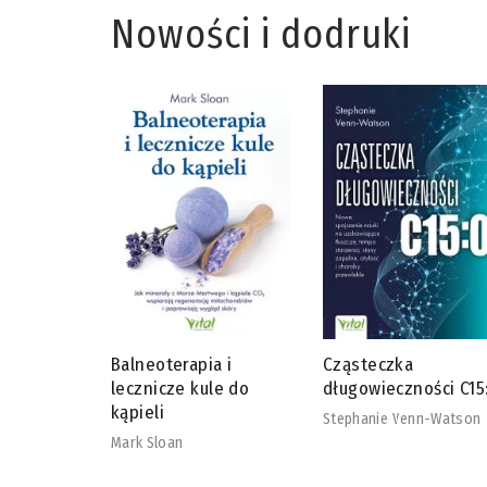
Nowości i dodruki
Balneoterapia i
Cząsteczka
ąca post
lecznicze kule do
długowieczności C15
lsberger
kąpieli
Stephanie Venn-Watson
ernd Kleine-
Mark Sloan