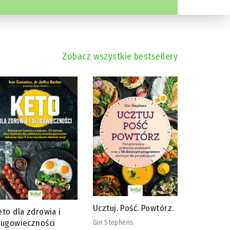
Zobacz wszystkie bestsellery
Ucztuj. Pość. Powtórz.
Detoks s
eto dla zdrowia i
ługowieczności
Gin Stephens
Ludmiła Rud