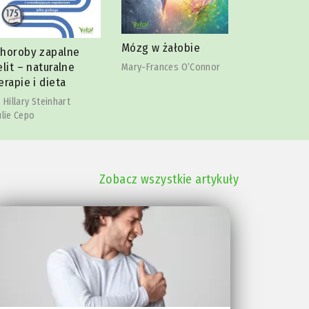
Mózg w żałobie
Roztwór CD
horoby zapalne
podstaw
elit – naturalne
Mary-Frances O’Connor
erapie i dieta
Lara Maria H
. Hillary Steinhart
ulie Cepo
Zobacz wszystkie artykuły