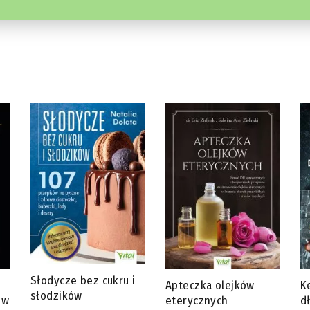
Słodycze bez cukru i
Apteczka olejków
K
słodzików
 w
eterycznych
d