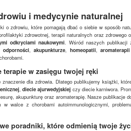
drowiu i medycynie naturalnej
żki o zdrowiu, które pomagają dbać o siebie w sposób nat
rofilaktyki zdrowotnej, terapii naturalnych oraz zdrowego
. Wśród naszych publikacji 
nymi odkryciami naukowymi
,
,
,
 odporności
akupunkturze
homeopatii
aromaterapii
 chorobami.
 terapie w zasięgu twojej ręki
 znaczenie dla zdrowia. Dlatego publikujemy książki, któr
,
czy diecie karniwora. Pro
genicznej
diecie ajurwedyjskiej
resurę, akupunkturę oraz aromaterapię. Nasze publikacje do
zm w walce z chorobami autoimmunologicznymi, proble
e poradniki, które odmienią twoje życi