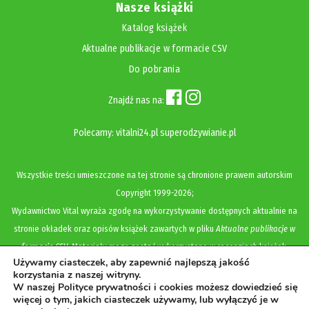
Nasze książki
Katalog książek
Aktualne publikacje w formacie CSV
Do pobrania
Znajdź nas na:
Polecamy:
vitalni24.pl
superodzywianie.pl
Wszystkie treści umieszczone na tej stronie są chronione prawem autorskim
Copyright
1999-2026;
Wydawnictwo Vital wyraża zgodę na wykorzystywanie dostępnych aktualnie na
stronie okładek oraz opisów książek zawartych w pliku
Aktualne publikacje w
formacie CSV
. Materiały mogą zostać wykorzystane w recenzjach książek,
Używamy ciasteczek, aby zapewnić najlepszą jakość
katalogach internetowych, bibliotecznych (OPAC) oraz materiałach promujących
korzystania z naszej witryny.
legalną dystrybucję książek. Usunięcie materiału z ww. strony internetowej,
W naszej Polityce prywatności i cookies możesz dowiedzieć się
więcej o tym, jakich ciasteczek używamy, lub wyłączyć je w
równoznaczne jest z cofnięciem udzielonej zgody.