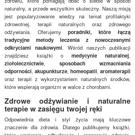
zdrowiu, które pomagają dbać o siebie w sposób
naturalny, a przede wszystkim skuteczny. Naszą misją
jest popularyzowanie wiedzy na temat profilaktyki
zdrowotnej, terapii naturalnych oraz zdrowego
odżywiania. Oferujemy
poradniki, które łączą
tradycyjne metody leczenia z nowoczesnymi
. Wśród naszych publikacji
odkryciami naukowymi
znajdziesz książki o
,
medycynie naturalnej
,
ziołolecznictwie
sposobach wzmacniania
,
,
,
odporności
akupunkturze
homeopatii
aromaterapii
oraz terapii z wykorzystaniem naturalnych środków,
które wspierają organizm w walce z chorobami.
Zdrowe odżywianie i naturalne
terapie w zasięgu twojej ręki
Odpowiednia dieta i styl życia mają kluczowe
znaczenie dla zdrowia. Dlatego publikujemy książki,
które wspierają, odbudowują i regenerują zdrowie.