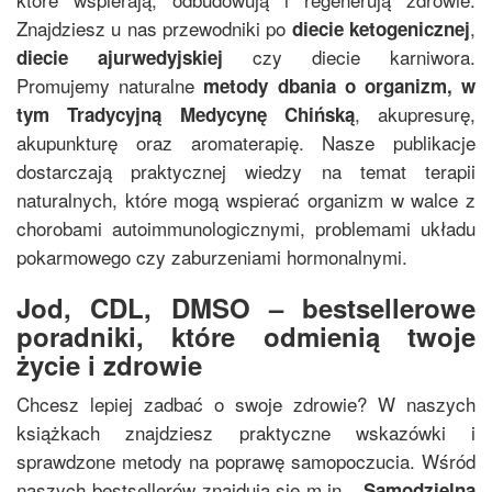
Znajdziesz u nas przewodniki po
,
diecie ketogenicznej
czy diecie karniwora.
diecie ajurwedyjskiej
Promujemy naturalne
metody dbania o organizm, w
, akupresurę,
tym
Tradycyjną Medycynę Chińską
akupunkturę oraz aromaterapię. Nasze publikacje
dostarczają praktycznej wiedzy na temat terapii
naturalnych, które mogą wspierać organizm w walce z
chorobami autoimmunologicznymi, problemami układu
pokarmowego czy zaburzeniami hormonalnymi.
Jod, CDL, DMSO – bestsellerowe
poradniki, które odmienią twoje
życie i zdrowie
Chcesz lepiej zadbać o swoje zdrowie? W naszych
książkach znajdziesz praktyczne wskazówki i
sprawdzone metody na poprawę samopoczucia. Wśród
naszych bestsellerów znajdują się m.in.
„
Samodzielna