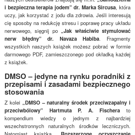
, która
i bezpieczna terapia jodem
”
dr. Marka Sircusa
uczy, jak korzystać z jodu dla zdrowia. Jeśli interesują
cię sposoby na redukcję stresu i poprawę pracy układu
nerwowego, sięgnij po
„
Jak właściwie stymulować
. Fragmenty
nerw błędny
”
dr. Navaza Habiba
wszystkich naszych książek możesz pobrać w formie
darmowego PDF, zamieszczonego pod okładką każdej
z książek.
DMSO – jedyne na rynku poradniki z
przepisami i zasadami bezpiecznego
stosowania
Z kolei
„
DMSO – naturalny środek przeciwzapalny i
to
przeciwbólowy
”
Hartmuta P. A. Fischera
kompendium wiedzy o jednym z najbardziej
wszechstronnych naturalnych środków leczniczych.
Natomiast książka
„
Rozszerzone oczyszczanie