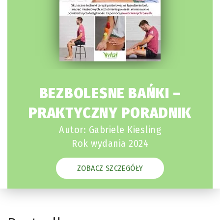
BEZBOLESNE BAŃKI –
PRAKTYCZNY PORADNIK
Autor: Gabriele Kiesling
Rok wydania 2024
ZOBACZ SZCZEGÓŁY