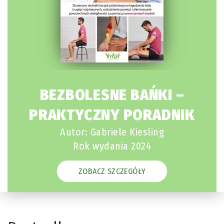
BEZBOLESNE BAŃKI –
PRAKTYCZNY PORADNIK
Autor: Gabriele Kiesling
Rok wydania 2024
ZOBACZ SZCZEGÓŁY