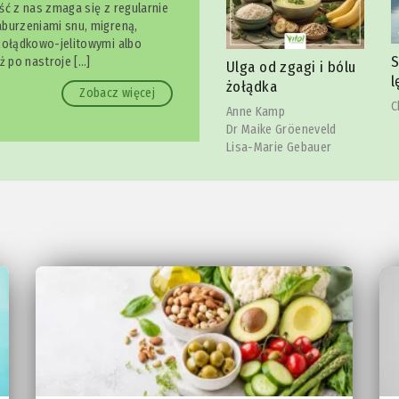
ść z nas zmaga się z regularnie
burzeniami snu, migreną,
żołądkowo-jelitowymi albo
owy
Spokojnie, to tylko
ż po nastroje […]
Ulga od zgagi i bólu
J
lęk
żołądka
J
Zobacz więcej
Christina Hillesheim
Anne Kamp
Dr Maike Gröeneveld
Lisa-Marie Gebauer