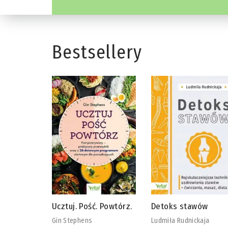
Bestsellery
 Powtórz.
Detoks stawów
Biblia diety
wegańskiej
Ludmiła Rudnickaja