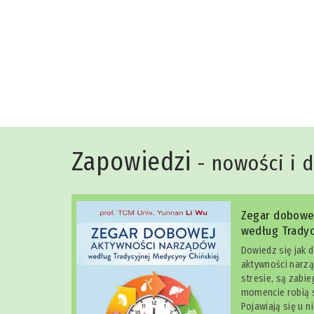
Niko Rittenau
Zapowiedzi
- nowości i 
Zegar dobowe
według Tradyc
Dowiedz się jak 
aktywności narzą
stresie, są zabi
momencie robią s
Pojawiają się u n