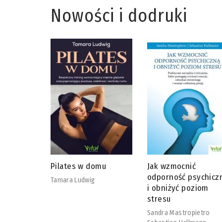
Nowości i dodruki
omu
Jak wzmocnić
Adaptogeny od A do
odporność psychiczną
David Winston
i obniżyć poziom
Steven Maimes
stresu
Sandra Mastropietro