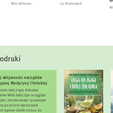
wegetarian
b
Liz MacDowell
Will Cole
Na
dodruki
j aktywności narządów
yjnej Medycyny Chińskiej
działa twój zegar dobowej
dów Wielu ludzi żyje w ciągłym
egani, znerwicowani i w pewnym
ię po prostu wyczerpani.
ich typowe skutki stresu, bo