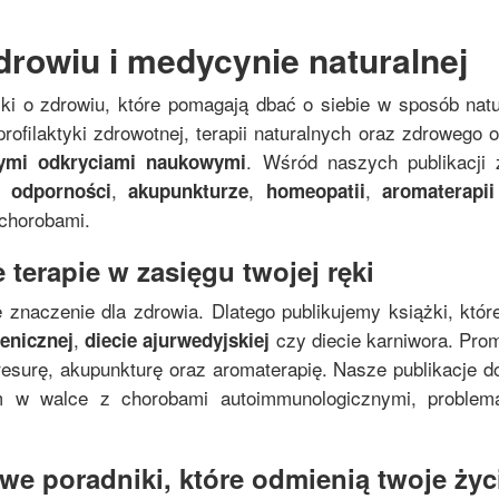
drowiu i medycynie naturalnej
żki o zdrowiu, które pomagają dbać o siebie w sposób nat
rofilaktyki zdrowotnej, terapii naturalnych oraz zdrowego
. Wśród naszych publikacji 
nymi odkryciami naukowymi
,
,
,
 odporności
akupunkturze
homeopatii
aromaterapii
 chorobami.
 terapie w zasięgu twojej ręki
 znaczenie dla zdrowia. Dlatego publikujemy książki, któr
,
czy diecie karniwora. Pro
genicznej
diecie ajurwedyjskiej
resurę, akupunkturę oraz aromaterapię. Nasze publikacje do
zm w walce z chorobami autoimmunologicznymi, proble
e poradniki, które odmienią twoje życi