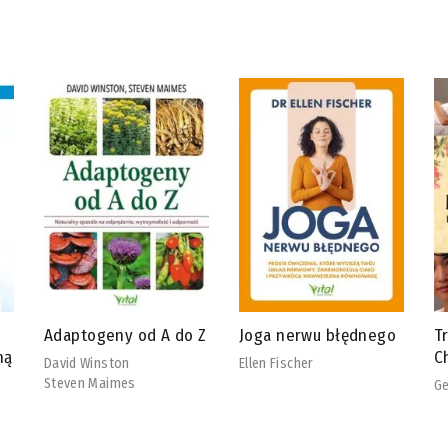
 Z
Joga nerwu błędnego
Tradycyjna Medycyna
R
Chińska
b
Ellen Fischer
Georg Weidinger
Ch