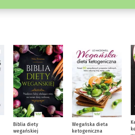
Ketotarianin – dieta
J
Wegańska dieta
ketogeniczna dla
s
ketogeniczna