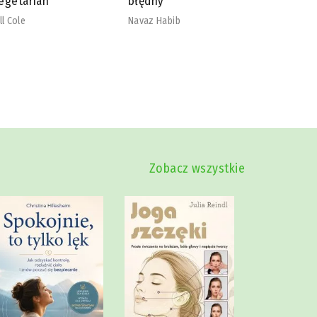
łędny
nadmiaru
szkodliw
vaz Habib
Mike Dow
Zobacz wszystkie