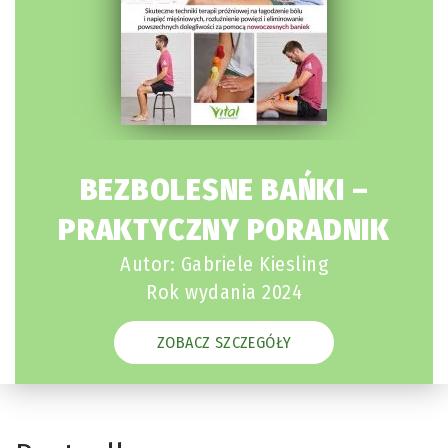
BEZBOLESNE BAŃKI –
PRAKTYCZNY PORADNIK
Autor: Gabriele Kiesling
Rok wydania 2024
ZOBACZ SZCZEGÓŁY