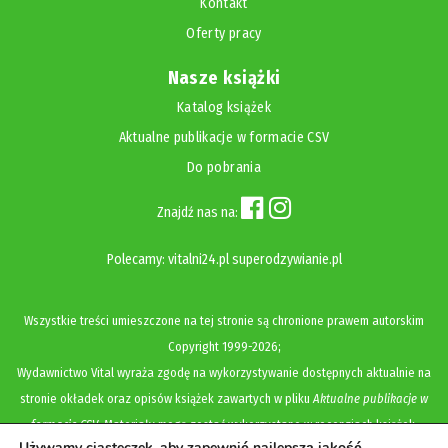
Kontakt
Oferty pracy
Nasze książki
Katalog książek
Aktualne publikacje w formacie CSV
Do pobrania
Znajdź nas na:
Polecamy:
vitalni24.pl
superodzywianie.pl
Wszystkie treści umieszczone na tej stronie są chronione prawem autorskim
Copyright
1999-2026;
Wydawnictwo Vital wyraża zgodę na wykorzystywanie dostępnych aktualnie na
stronie okładek oraz opisów książek zawartych w pliku
Aktualne publikacje w
formacie CSV
. Materiały mogą zostać wykorzystane w recenzjach książek,
Używamy ciasteczek, aby zapewnić najlepszą jakość