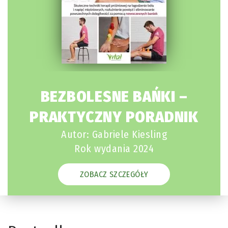
BEZBOLESNE BAŃKI –
PRAKTYCZNY PORADNIK
Autor: Gabriele Kiesling
Rok wydania 2024
ZOBACZ SZCZEGÓŁY