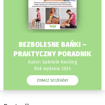
BEZBOLESNE BAŃKI –
PRAKTYCZNY PORADNIK
Autor: Gabriele Kiesling
Rok wydania 2024
ZOBACZ SZCZEGÓŁY