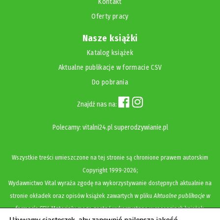
Kontakt
Oferty pracy
Nasze książki
Katalog książek
Aktualne publikacje w formacie CSV
Do pobrania
Znajdź nas na:
Polecamy:
vitalni24.pl
superodzywianie.pl
Wszystkie treści umieszczone na tej stronie są chronione prawem autorskim
Copyright
1999-2026;
Wydawnictwo Vital wyraża zgodę na wykorzystywanie dostępnych aktualnie na
stronie okładek oraz opisów książek zawartych w pliku
Aktualne publikacje w
formacie CSV
. Materiały mogą zostać wykorzystane w recenzjach książek,
Używamy ciasteczek, aby zapewnić najlepszą jakość