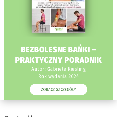
BEZBOLESNE BAŃKI –
PRAKTYCZNY PORADNIK
Autor: Gabriele Kiesling
Rok wydania 2024
ZOBACZ SZCZEGÓŁY