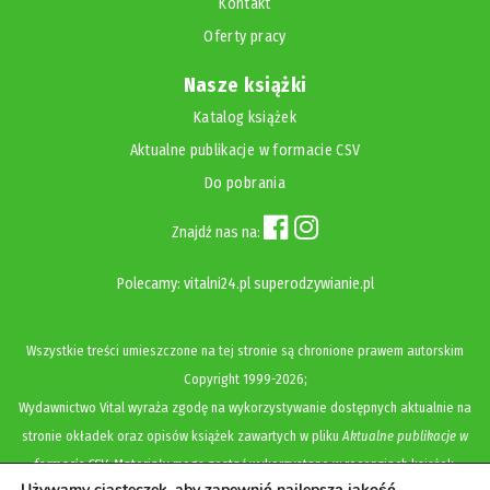
Kontakt
Oferty pracy
Nasze książki
Katalog książek
Aktualne publikacje w formacie CSV
Do pobrania
Znajdź nas na:
Polecamy:
vitalni24.pl
superodzywianie.pl
Wszystkie treści umieszczone na tej stronie są chronione prawem autorskim
Copyright
1999-2026;
Wydawnictwo Vital wyraża zgodę na wykorzystywanie dostępnych aktualnie na
stronie okładek oraz opisów książek zawartych w pliku
Aktualne publikacje w
formacie CSV
. Materiały mogą zostać wykorzystane w recenzjach książek,
Używamy ciasteczek, aby zapewnić najlepszą jakość