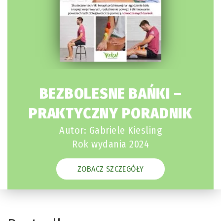
BEZBOLESNE BAŃKI –
PRAKTYCZNY PORADNIK
Autor: Gabriele Kiesling
Rok wydania 2024
ZOBACZ SZCZEGÓŁY