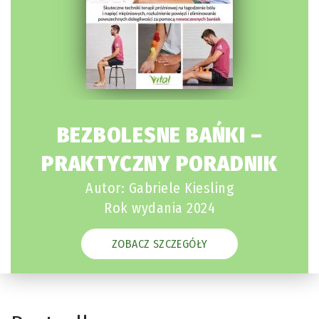
BEZBOLESNE BAŃKI –
PRAKTYCZNY PORADNIK
Autor: Gabriele Kiesling
Rok wydania 2024
ZOBACZ SZCZEGÓŁY