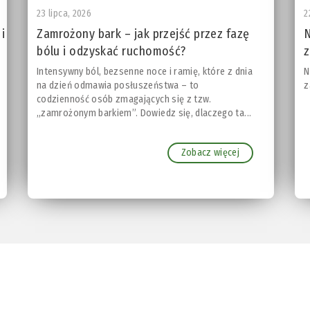
23 lipca, 2026
2
i
Zamrożony bark – jak przejść przez fazę
N
bólu i odzyskać ruchomość?
z
Intensywny ból, bezsenne noce i ramię, które z dnia
N
na dzień odmawia posłuszeństwa – to
z
codzienność osób zmagających się z tzw.
„zamrożonym barkiem”. Dowiedz się, dlaczego ta...
Zobacz więcej