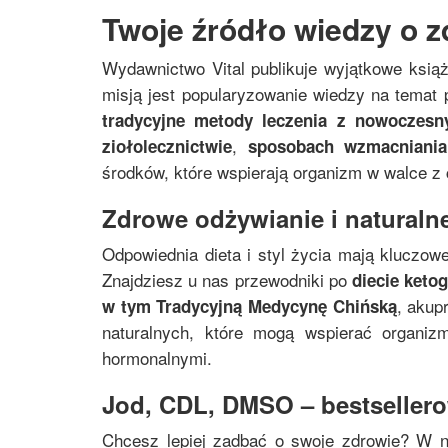
Twoje źródło wiedzy o z
Wydawnictwo Vital publikuje wyjątkowe ksią
misją jest popularyzowanie wiedzy na temat p
tradycyjne metody leczenia z nowoczes
,
ziołolecznictwie
sposobach wzmacniania
środków, które wspierają organizm w walce z
Zdrowe odżywianie i naturalne
Odpowiednia dieta i styl życia mają kluczowe
Znajdziesz u nas przewodniki po
diecie keto
, akup
w tym
Tradycyjną Medycynę Chińską
naturalnych, które mogą wspierać organi
hormonalnymi.
Jod, CDL, DMSO – bestsellerow
Chcesz lepiej zadbać o swoje zdrowie? W 