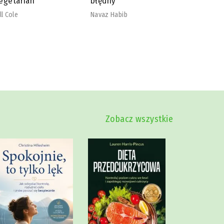
łędny
nadmiaru
szkodliw
vaz Habib
Mike Dow
Zobacz wszystkie