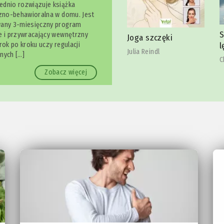
ednio rozwiązuje książka
czno-behawioralna w domu. Jest
wany 3-miesięczny program
Spokojnie, to tylko
e i przywracający wewnętrzny
 bólu
Joga szczęki
D
lęk
rok po kroku uczy regulacji
p
Julia Reindl
nych […]
Christina Hillesheim
L
Zobacz więcej
ld
r