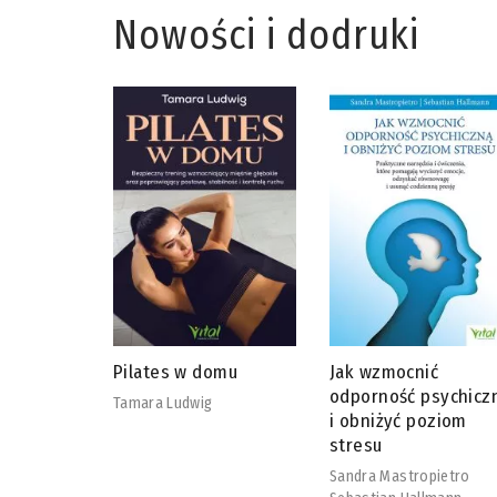
Nowości i dodruki
omu
Jak wzmocnić
Adaptogeny od A do
odporność psychiczną
David Winston
i obniżyć poziom
Steven Maimes
stresu
Sandra Mastropietro