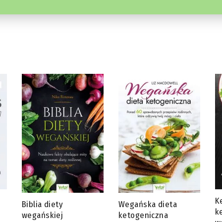
Ketotarianin – dieta
J
Wegańska dieta
ketogeniczna dla
s
ketogeniczna