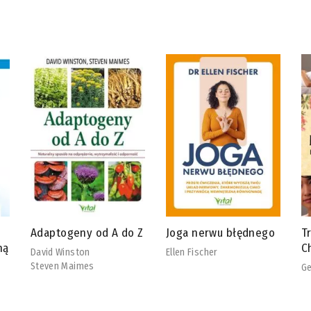
 Z
Joga nerwu błędnego
Tradycyjna Medycyna
R
Chińska
b
Ellen Fischer
Georg Weidinger
Ch