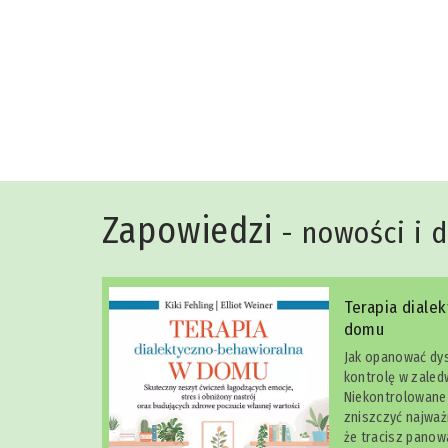
Niko Rittenau
Zapowiedzi
- nowości i 
Terapia diale
domu
Jak opanować dys
kontrolę w zaled
Niekontrolowane 
zniszczyć najważn
że tracisz panow