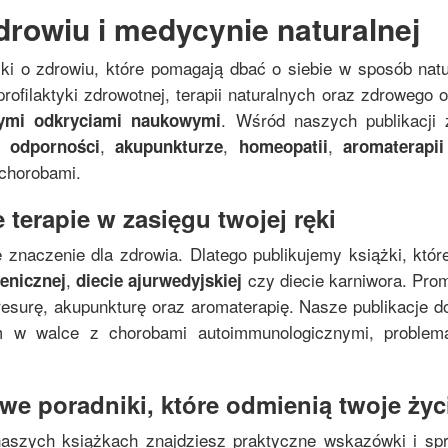
drowiu i medycynie naturalnej
żki o zdrowiu, które pomagają dbać o siebie w sposób nat
rofilaktyki zdrowotnej, terapii naturalnych oraz zdrowego
. Wśród naszych publikacji 
nymi odkryciami naukowymi
,
,
,
 odporności
akupunkturze
homeopatii
aromaterapii
 chorobami.
 terapie w zasięgu twojej ręki
 znaczenie dla zdrowia. Dlatego publikujemy książki, któr
,
czy diecie karniwora. Pro
genicznej
diecie ajurwedyjskiej
resurę, akupunkturę oraz aromaterapię. Nasze publikacje do
zm w walce z chorobami autoimmunologicznymi, proble
e poradniki, które odmienią twoje życi
naszych książkach znajdziesz praktyczne wskazówki i s