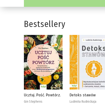
Bestsellery
 Powtórz.
Detoks stawów
Biblia diety
wegańskiej
Ludmiła Rudnickaja