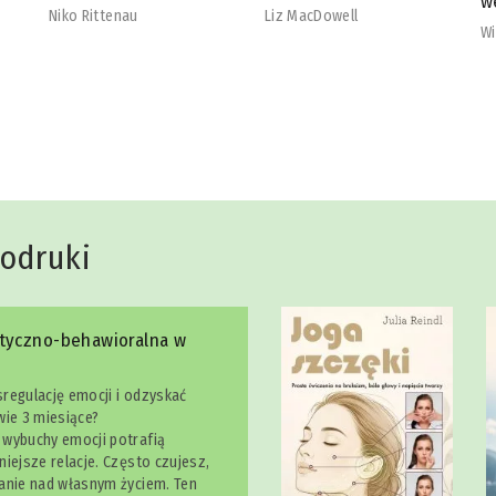
wegetarian
b
Liz MacDowell
Will Cole
Na
dodruki
ktyczno-behawioralna w
regulację emocji i odzyskać
wie 3 miesiące?
wybuchy emocji potrafią
iejsze relacje. Często czujesz,
anie nad własnym życiem. Ten