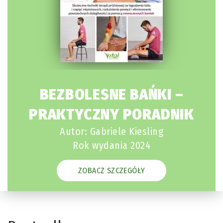
BEZBOLESNE BAŃKI –
PRAKTYCZNY PORADNIK
Autor: Gabriele Kiesling
Rok wydania 2024
ZOBACZ SZCZEGÓŁY