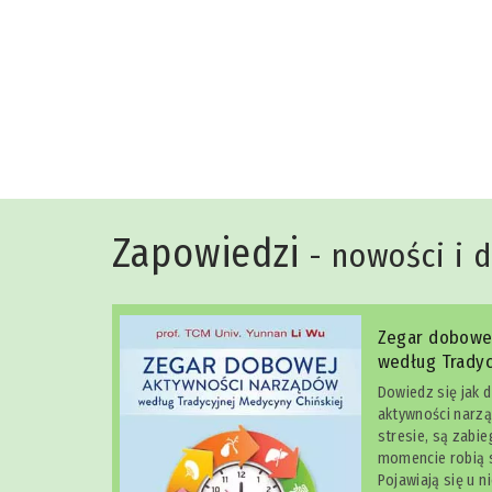
Niko Rittenau
Zapowiedzi
- nowości i 
Zegar dobowe
według Tradyc
Dowiedz się jak 
aktywności narzą
stresie, są zabi
momencie robią s
Pojawiają się u n