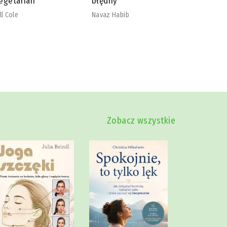
łędny
nadmiaru
szkodliw
vaz Habib
Mike Dow
Zobacz wszystkie