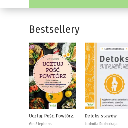
Bestsellery
 Powtórz.
Detoks stawów
Biblia diety
wegańskiej
Ludmiła Rudnickaja