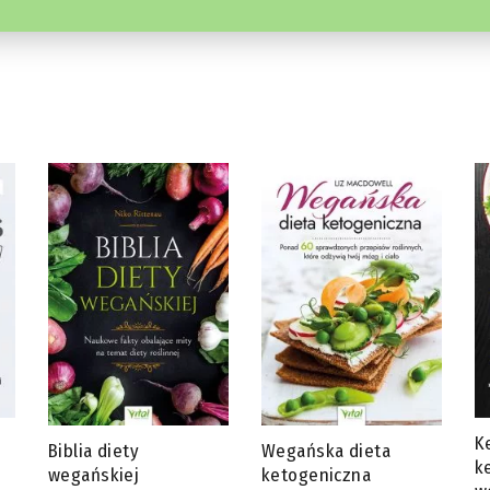
Ketotarianin – dieta
J
Wegańska dieta
ketogeniczna dla
s
ketogeniczna