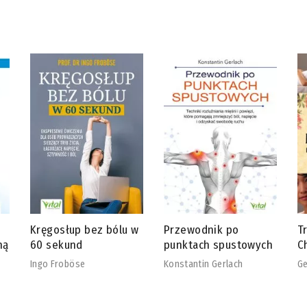
w
Przewodnik po
Tradycyjna Medycyna
R
punktach spustowych
Chińska
b
Konstantin Gerlach
Georg Weidinger
Ch