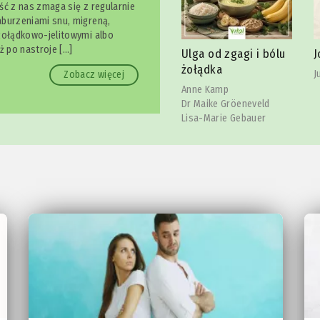
ść z nas zmaga się z regularnie
burzeniami snu, migreną,
żołądkowo-jelitowymi albo
owy
S
ż po nastroje […]
Ulga od zgagi i bólu
Joga szczęki
l
żołądka
Julia Reindl
Zobacz więcej
C
Anne Kamp
Dr Maike Gröeneveld
Lisa-Marie Gebauer