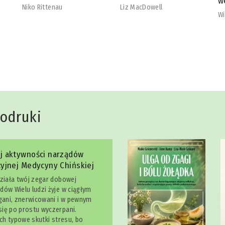
wegetarian
b
Liz MacDowell
Will Cole
Na
dodruki
j aktywności narządów
yjnej Medycyny Chińskiej
działa twój zegar dobowej
dów Wielu ludzi żyje w ciągłym
egani, znerwicowani i w pewnym
ię po prostu wyczerpani.
ich typowe skutki stresu, bo