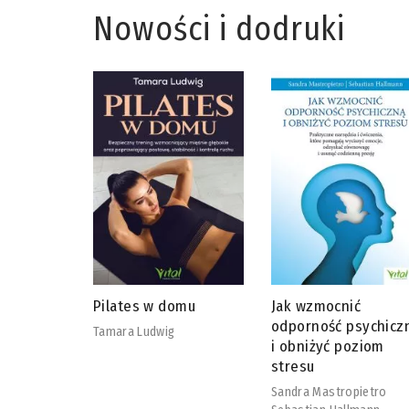
Nowości i dodruki
omu
Jak wzmocnić
Kręgosłup bez bólu 
odporność psychiczną
60 sekund
i obniżyć poziom
Ingo Froböse
stresu
Sandra Mastropietro