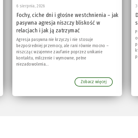
6 sierpnia, 2026
3
Fochy, ciche dni i głośne westchnienia – jak
D
pasywna agresja niszczy bliskość w
s
relacjach i jak ją zatrzymać
P
o
Agresja pasywna nie krzyczy i nie stosuje
p
bezpośredniej przemocy, ale rani równie mocno –
k
niszcząc wzajemne zaufanie poprzez unikanie
p
kontaktu, milczenie i wymowne, pełne
niezadowolenia...
Zobacz więcej