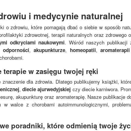
drowiu i medycynie naturalnej
żki o zdrowiu, które pomagają dbać o siebie w sposób nat
rofilaktyki zdrowotnej, terapii naturalnych oraz zdrowego
. Wśród naszych publikacji 
nymi odkryciami naukowymi
,
,
,
 odporności
akupunkturze
homeopatii
aromaterapii
 chorobami.
 terapie w zasięgu twojej ręki
 znaczenie dla zdrowia. Dlatego publikujemy książki, któr
,
czy diecie karniwora. Pro
genicznej
diecie ajurwedyjskiej
resurę, akupunkturę oraz aromaterapię. Nasze publikacje do
zm w walce z chorobami autoimmunologicznymi, proble
e poradniki, które odmienią twoje życi