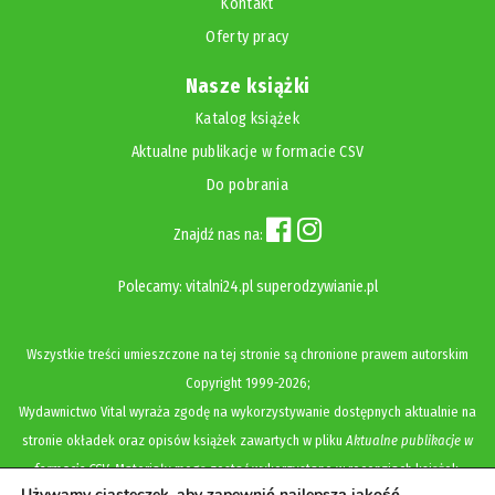
Kontakt
Oferty pracy
Nasze książki
Katalog książek
Aktualne publikacje w formacie CSV
Do pobrania
Znajdź nas na:
Polecamy:
vitalni24.pl
superodzywianie.pl
Wszystkie treści umieszczone na tej stronie są chronione prawem autorskim
Copyright
1999-2026;
Wydawnictwo Vital wyraża zgodę na wykorzystywanie dostępnych aktualnie na
stronie okładek oraz opisów książek zawartych w pliku
Aktualne publikacje w
formacie CSV
. Materiały mogą zostać wykorzystane w recenzjach książek,
Używamy ciasteczek, aby zapewnić najlepszą jakość