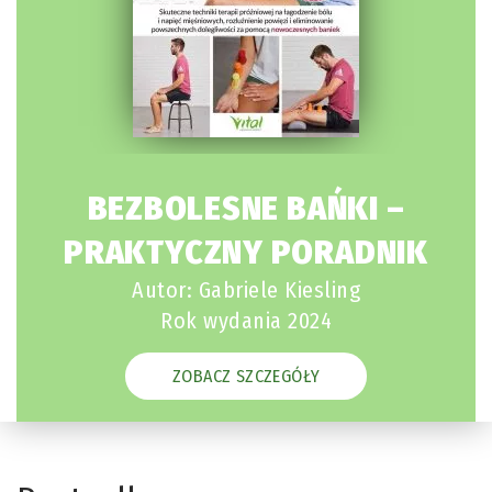
BEZBOLESNE BAŃKI –
PRAKTYCZNY PORADNIK
Autor: Gabriele Kiesling
Rok wydania 2024
ZOBACZ SZCZEGÓŁY