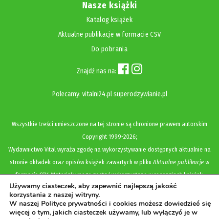
Nasze książki
Katalog książek
Aktualne publikacje w formacie CSV
Do pobrania
Znajdź nas na:
Polecamy:
vitalni24.pl
superodzywianie.pl
Wszystkie treści umieszczone na tej stronie są chronione prawem autorskim
Copyright
1999-2026;
Wydawnictwo Vital wyraża zgodę na wykorzystywanie dostępnych aktualnie na
stronie okładek oraz opisów książek zawartych w pliku
Aktualne publikacje w
formacie CSV
. Materiały mogą zostać wykorzystane w recenzjach książek,
Używamy ciasteczek, aby zapewnić najlepszą jakość
katalogach internetowych, bibliotecznych (OPAC) oraz materiałach promujących
korzystania z naszej witryny.
legalną dystrybucję książek. Usunięcie materiału z ww. strony internetowej,
W naszej Polityce prywatności i cookies możesz dowiedzieć się
więcej o tym, jakich ciasteczek używamy, lub wyłączyć je w
równoznaczne jest z cofnięciem udzielonej zgody.