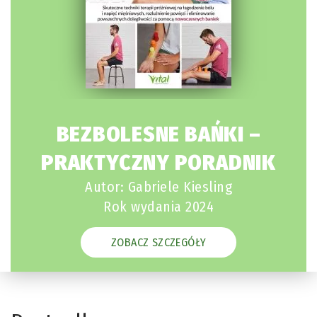
BEZBOLESNE BAŃKI –
PRAKTYCZNY PORADNIK
Autor: Gabriele Kiesling
Rok wydania 2024
ZOBACZ SZCZEGÓŁY