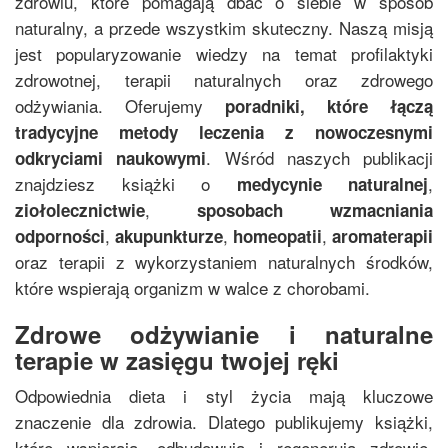
zdrowiu, które pomagają dbać o siebie w sposób
naturalny, a przede wszystkim skuteczny. Naszą misją
jest popularyzowanie wiedzy na temat profilaktyki
zdrowotnej, terapii naturalnych oraz zdrowego
odżywiania. Oferujemy
poradniki, które łączą
tradycyjne metody leczenia z nowoczesnymi
. Wśród naszych publikacji
odkryciami naukowymi
znajdziesz książki o
,
medycynie naturalnej
,
ziołolecznictwie
sposobach wzmacniania
,
,
,
odporności
akupunkturze
homeopatii
aromaterapii
oraz terapii z wykorzystaniem naturalnych środków,
które wspierają organizm w walce z chorobami.
Zdrowe odżywianie i naturalne
terapie w zasięgu twojej ręki
Odpowiednia dieta i styl życia mają kluczowe
znaczenie dla zdrowia. Dlatego publikujemy książki,
które wspierają, odbudowują i regenerują zdrowie.