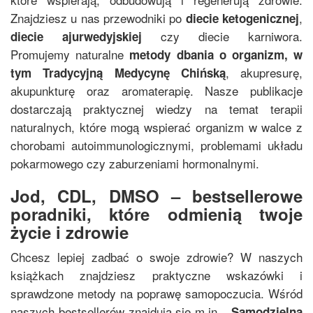
Znajdziesz u nas przewodniki po
,
diecie ketogenicznej
czy diecie karniwora.
diecie ajurwedyjskiej
Promujemy naturalne
metody dbania o organizm, w
, akupresurę,
tym
Tradycyjną Medycynę Chińską
akupunkturę oraz aromaterapię. Nasze publikacje
dostarczają praktycznej wiedzy na temat terapii
naturalnych, które mogą wspierać organizm w walce z
chorobami autoimmunologicznymi, problemami układu
pokarmowego czy zaburzeniami hormonalnymi.
Jod, CDL, DMSO – bestsellerowe
poradniki, które odmienią twoje
życie i zdrowie
Chcesz lepiej zadbać o swoje zdrowie? W naszych
książkach znajdziesz praktyczne wskazówki i
sprawdzone metody na poprawę samopoczucia. Wśród
naszych bestsellerów znajdują się m.in.
„
Samodzielna