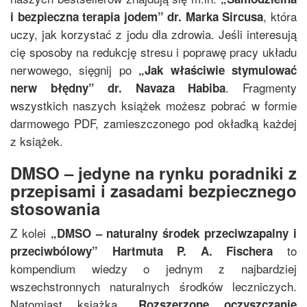
, która
i bezpieczna terapia jodem
”
dr. Marka Sircusa
uczy, jak korzystać z jodu dla zdrowia. Jeśli interesują
cię sposoby na redukcję stresu i poprawę pracy układu
nerwowego, sięgnij po
„
Jak właściwie stymulować
. Fragmenty
nerw błędny
”
dr. Navaza Habiba
wszystkich naszych książek możesz pobrać w formie
darmowego PDF, zamieszczonego pod okładką każdej
z książek.
DMSO – jedyne na rynku poradniki z
przepisami i zasadami bezpiecznego
stosowania
Z kolei
„
DMSO – naturalny środek przeciwzapalny i
to
przeciwbólowy
”
Hartmuta P. A. Fischera
kompendium wiedzy o jednym z najbardziej
wszechstronnych naturalnych środków leczniczych.
Natomiast książka
„
Rozszerzone oczyszczanie