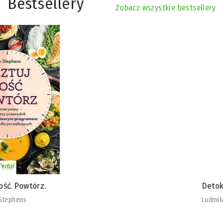
Bestsellery
Zobacz wszystkie bestsellery
Detoks stawów
Ludmiła Rudnickaja