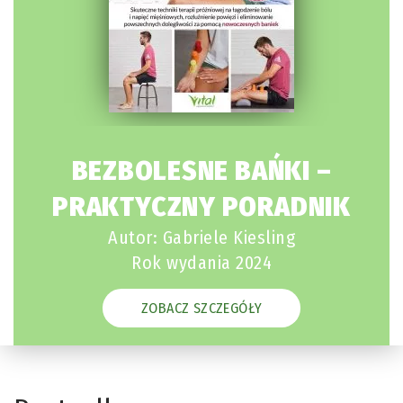
BEZBOLESNE BAŃKI –
PRAKTYCZNY PORADNIK
Autor: Gabriele Kiesling
Rok wydania 2024
ZOBACZ SZCZEGÓŁY