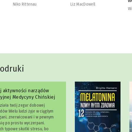
wegetarian
b
Liz MacDowell
Will Cole
Na
dodruki
j aktywności narządów
yjnej Medycyny Chińskiej
działa twój zegar dobowej
dów Wielu ludzi żyje w ciągłym
egani, znerwicowani i w pewnym
ię po prostu wyczerpani.
ich typowe skutki stresu, bo