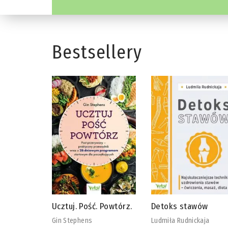
Bestsellery
 Powtórz.
Detoks stawów
Biblia diety
wegańskiej
Ludmiła Rudnickaja