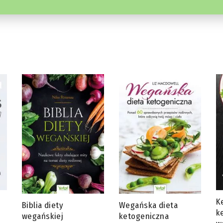
Ketotarianin – dieta
J
Wegańska dieta
ketogeniczna dla
s
ketogeniczna