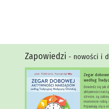
Niko Rittenau
Zapowiedzi
- nowości i 
Zegar dobowe
według Tradyc
Dowiedz się jak 
aktywności narzą
stresie, są zabi
momencie robią s
Pojawiają się u n