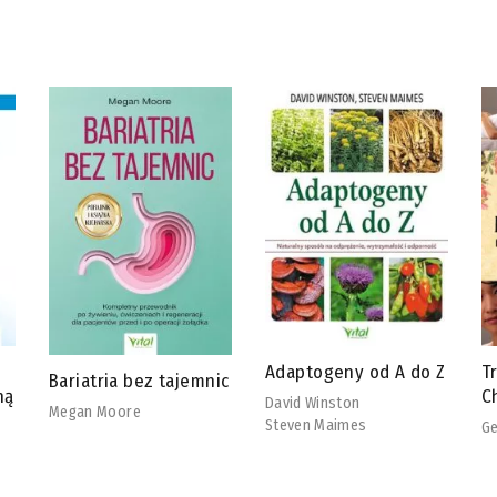
Adaptogeny od A do Z
Tradycyjna Medycyna
R
ic
Chińska
b
David Winston
Steven Maimes
Georg Weidinger
Ch