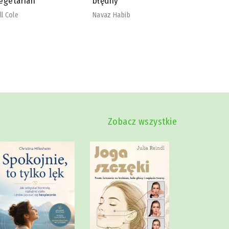
łędny
nadmiaru
szkodliw
vaz Habib
Mike Dow
Zobacz wszystkie