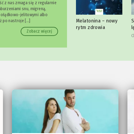
ść z nas zmaga się z regularnie
burzeniami snu, migreną,
żołądkowo-jelitowymi albo
Melatonina – nowy
Spokojnie, to tylko
ż po nastroje […]
 bólu
J
rytm zdrowia
lęk
J
Zobacz więcej
Christina Hillesheim
ld
r