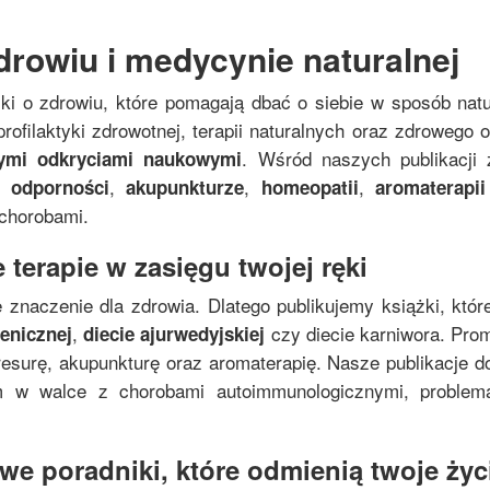
drowiu i medycynie naturalnej
żki o zdrowiu, które pomagają dbać o siebie w sposób nat
rofilaktyki zdrowotnej, terapii naturalnych oraz zdrowego
. Wśród naszych publikacji 
nymi odkryciami naukowymi
,
,
,
 odporności
akupunkturze
homeopatii
aromaterapii
 chorobami.
 terapie w zasięgu twojej ręki
 znaczenie dla zdrowia. Dlatego publikujemy książki, któr
,
czy diecie karniwora. Pro
genicznej
diecie ajurwedyjskiej
resurę, akupunkturę oraz aromaterapię. Nasze publikacje do
zm w walce z chorobami autoimmunologicznymi, proble
e poradniki, które odmienią twoje życi