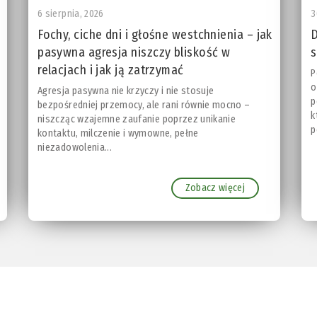
6 sierpnia, 2026
3
Fochy, ciche dni i głośne westchnienia – jak
D
pasywna agresja niszczy bliskość w
s
relacjach i jak ją zatrzymać
P
o
Agresja pasywna nie krzyczy i nie stosuje
p
bezpośredniej przemocy, ale rani równie mocno –
k
niszcząc wzajemne zaufanie poprzez unikanie
p
kontaktu, milczenie i wymowne, pełne
niezadowolenia...
Zobacz więcej