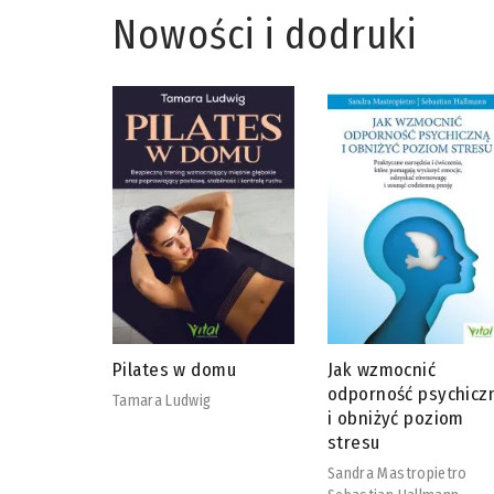
Nowości i dodruki
omu
Jak wzmocnić
Bariatria bez tajemn
odporność psychiczną
Megan Moore
i obniżyć poziom
stresu
Sandra Mastropietro