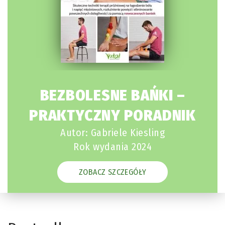
BEZBOLESNE BAŃKI –
PRAKTYCZNY PORADNIK
Autor: Gabriele Kiesling
Rok wydania 2024
ZOBACZ SZCZEGÓŁY