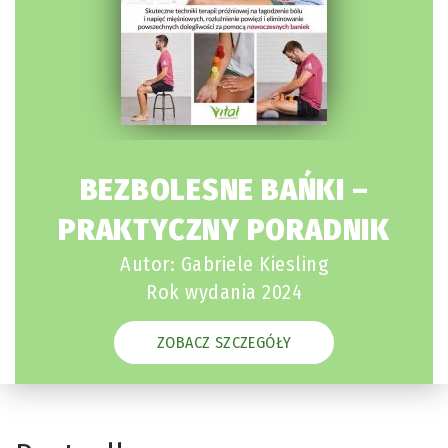
BEZBOLESNE BAŃKI –
PRAKTYCZNY PORADNIK
Autor: Gabriele Kiesling
Rok wydania 2024
ZOBACZ SZCZEGÓŁY