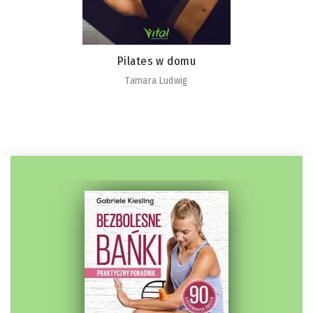
Jak wzmocnić odporność psychiczną i obniżyć poziom
stresu
Sandra Mastropietro
Sebastian Hallmann