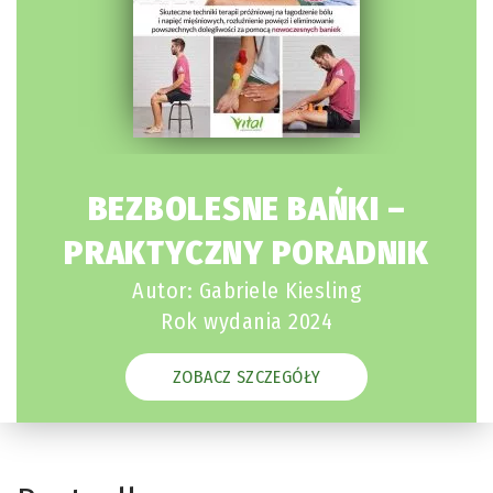
BEZBOLESNE BAŃKI –
PRAKTYCZNY PORADNIK
Autor: Gabriele Kiesling
Rok wydania 2024
ZOBACZ SZCZEGÓŁY