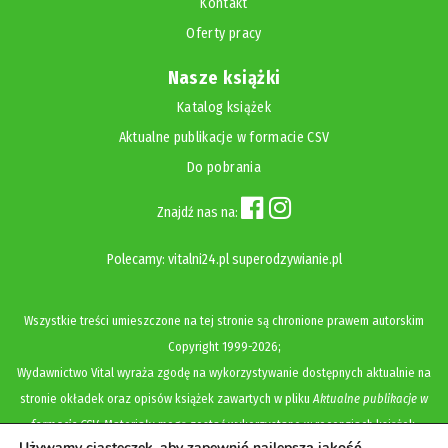
Kontakt
Oferty pracy
Nasze książki
Katalog książek
Aktualne publikacje w formacie CSV
Do pobrania
Znajdź nas na:
Polecamy:
vitalni24.pl
superodzywianie.pl
Wszystkie treści umieszczone na tej stronie są chronione prawem autorskim
Copyright
1999-2026;
Wydawnictwo Vital wyraża zgodę na wykorzystywanie dostępnych aktualnie na
stronie okładek oraz opisów książek zawartych w pliku
Aktualne publikacje w
formacie CSV
. Materiały mogą zostać wykorzystane w recenzjach książek,
Używamy ciasteczek, aby zapewnić najlepszą jakość