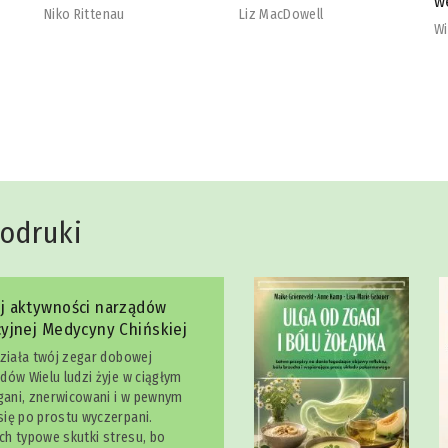
wegetarian
b
Liz MacDowell
Will Cole
Na
dodruki
j aktywności narządów
yjnej Medycyny Chińskiej
działa twój zegar dobowej
dów Wielu ludzi żyje w ciągłym
egani, znerwicowani i w pewnym
ię po prostu wyczerpani.
ich typowe skutki stresu, bo