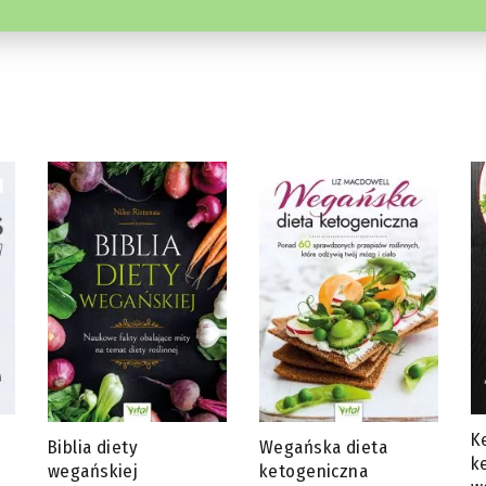
Ketotarianin – dieta
J
Wegańska dieta
ketogeniczna dla
s
ketogeniczna