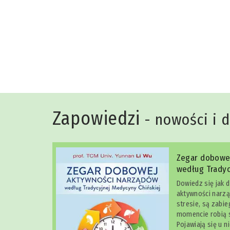
Niko Rittenau
Zapowiedzi
- nowości i 
Zegar dobowe
według Tradyc
Dowiedz się jak 
aktywności narzą
stresie, są zabi
momencie robią s
Pojawiają się u n