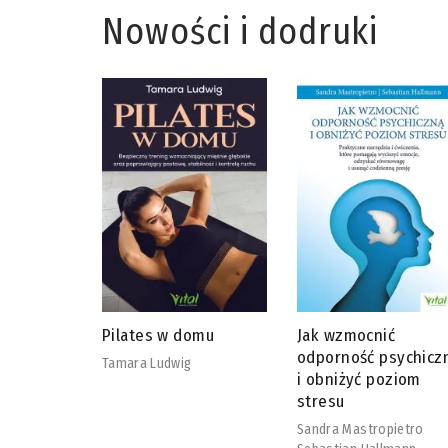
Nowości i dodruki
omu
Jak wzmocnić
Adaptogeny od A do
odporność psychiczną
David Winston
i obniżyć poziom
Steven Maimes
stresu
Sandra Mastropietro