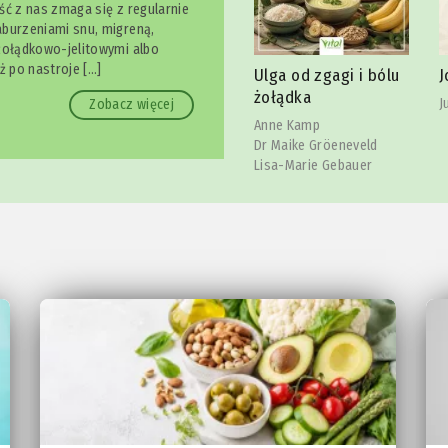
ść z nas zmaga się z regularnie
burzeniami snu, migreną,
żołądkowo-jelitowymi albo
owy
S
ż po nastroje […]
Ulga od zgagi i bólu
Joga szczęki
l
żołądka
Julia Reindl
Zobacz więcej
C
Anne Kamp
Dr Maike Gröeneveld
Lisa-Marie Gebauer