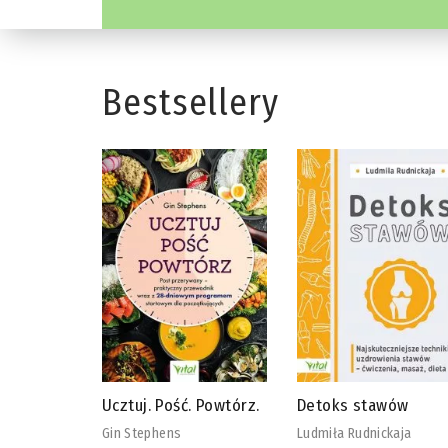
Bestsellery
 Powtórz.
Detoks stawów
Biblia diety
wegańskiej
Ludmiła Rudnickaja