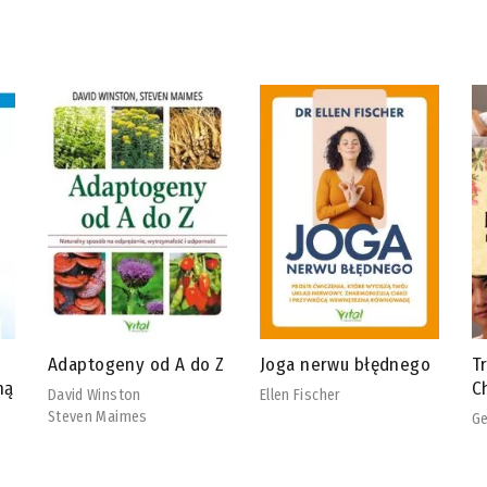
 Z
Joga nerwu błędnego
Tradycyjna Medycyna
R
Chińska
b
Ellen Fischer
Georg Weidinger
Ch