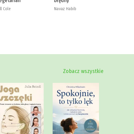
łędny
nadmiaru
szkodliw
vaz Habib
Mike Dow
Zobacz wszystkie