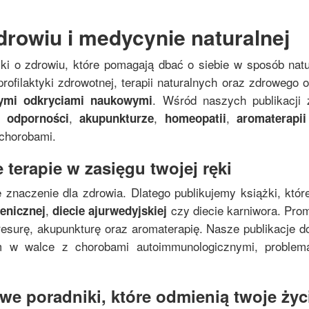
drowiu i medycynie naturalnej
żki o zdrowiu, które pomagają dbać o siebie w sposób nat
rofilaktyki zdrowotnej, terapii naturalnych oraz zdrowego
. Wśród naszych publikacji 
nymi odkryciami naukowymi
,
,
,
 odporności
akupunkturze
homeopatii
aromaterapii
 chorobami.
 terapie w zasięgu twojej ręki
 znaczenie dla zdrowia. Dlatego publikujemy książki, któr
,
czy diecie karniwora. Pro
genicznej
diecie ajurwedyjskiej
resurę, akupunkturę oraz aromaterapię. Nasze publikacje do
zm w walce z chorobami autoimmunologicznymi, proble
e poradniki, które odmienią twoje życi