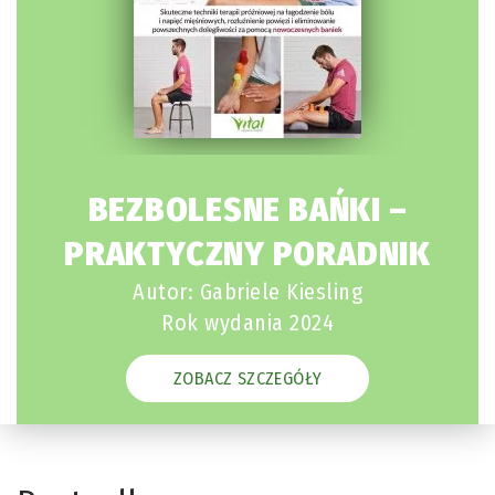
BEZBOLESNE BAŃKI –
PRAKTYCZNY PORADNIK
Autor: Gabriele Kiesling
Rok wydania 2024
ZOBACZ SZCZEGÓŁY