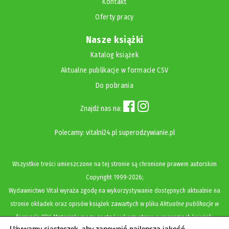
Kontakt
Oferty pracy
Nasze książki
Katalog książek
Aktualne publikacje w formacie CSV
Do pobrania
Znajdź nas na:
Polecamy:
vitalni24.pl
superodzywianie.pl
Wszystkie treści umieszczone na tej stronie są chronione prawem autorskim
Copyright
1999-2026;
Wydawnictwo Vital wyraża zgodę na wykorzystywanie dostępnych aktualnie na
stronie okładek oraz opisów książek zawartych w pliku
Aktualne publikacje w
formacie CSV
. Materiały mogą zostać wykorzystane w recenzjach książek,
Używamy ciasteczek, aby zapewnić najlepszą jakość