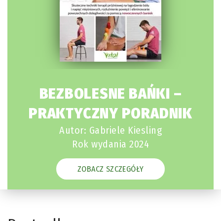
BEZBOLESNE BAŃKI –
PRAKTYCZNY PORADNIK
Autor: Gabriele Kiesling
Rok wydania 2024
ZOBACZ SZCZEGÓŁY