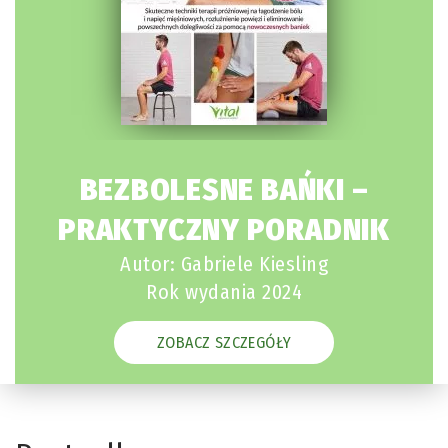
BEZBOLESNE BAŃKI –
PRAKTYCZNY PORADNIK
Autor: Gabriele Kiesling
Rok wydania 2024
ZOBACZ SZCZEGÓŁY